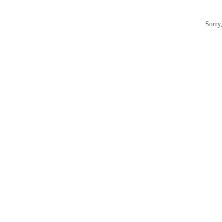
Sorry,