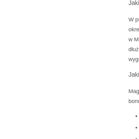
Jak
W pr
okre
w M
dłuż
wyg
Jak
Magi
bon