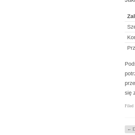
Zal
Sze
Kon
Prz
Pods
potr
prze
się 
Filed
←
De