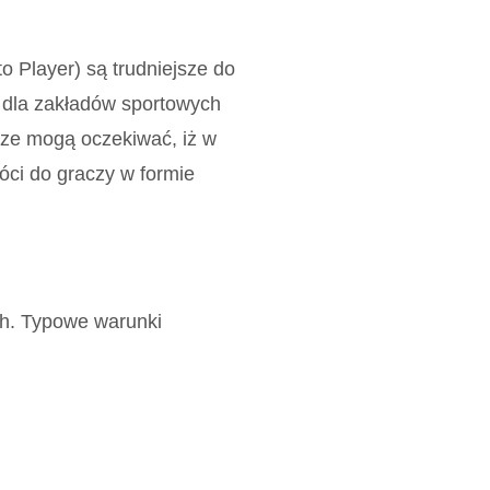
 Player) są trudniejsze do
 dla zakładów sportowych
cze mogą oczekiwać, iż w
ci do graczy w formie
ch. Typowe warunki