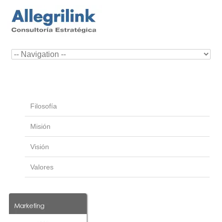
Filosofía
Misión
Visión
Valores