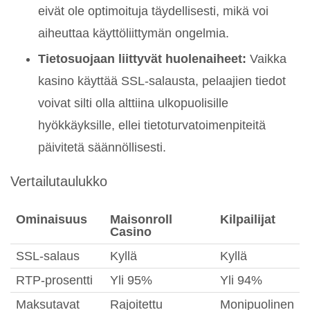
eivät ole optimoituja täydellisesti, mikä voi
aiheuttaa käyttöliittymän ongelmia.
Tietosuojaan liittyvät huolenaiheet:
Vaikka
kasino käyttää SSL-salausta, pelaajien tiedot
voivat silti olla alttiina ulkopuolisille
hyökkäyksille, ellei tietoturvatoimenpiteitä
päivitetä säännöllisesti.
Vertailutaulukko
Ominaisuus
Maisonroll
Kilpailijat
Casino
SSL-salaus
Kyllä
Kyllä
RTP-prosentti
Yli 95%
Yli 94%
Maksutavat
Rajoitettu
Monipuolinen