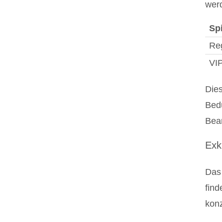
wer
Spi
Reg
VIP
Dies
Bedü
Bear
Exk
Das 
find
konz