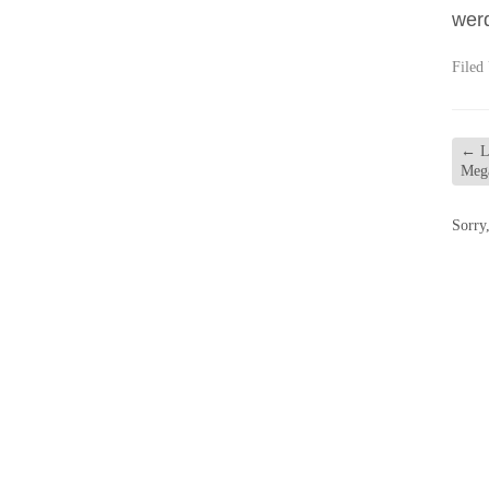
wer
Filed
←
La
Mega
Sorry,