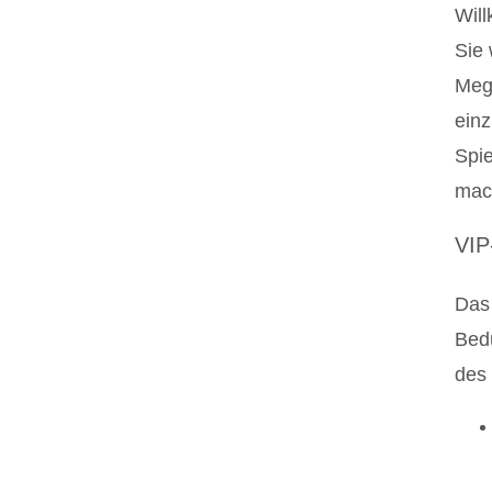
Wil
Sie 
Mega
einz
Spie
mac
VIP
Das 
Bedü
des 