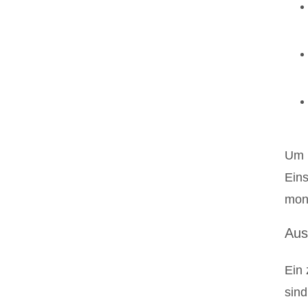
Um 
Eins
mona
Ausz
Ein 
sind