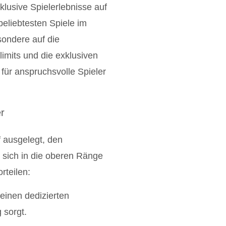
lusive Spielerlebnisse auf
beliebtesten Spiele im
ondere auf die
imits und die exklusiven
 für anspruchsvolle Spieler
r
 ausgelegt, den
e sich in die oberen Ränge
rteilen:
einen dedizierten
 sorgt.