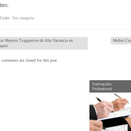
den.
 Under:
Sin categoría
s Mejores Tragaperras de Alta Variancia en
Melbet Cas
pari
 comments are closed for this post.