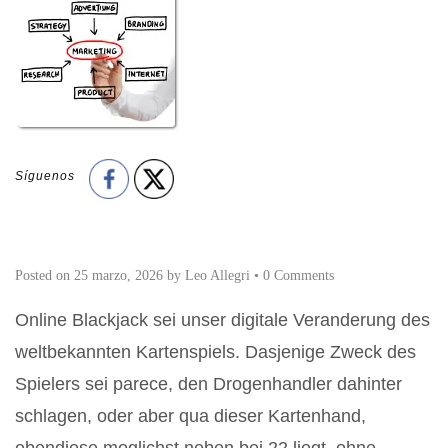
Síguenos
Posted on
25 marzo, 2026
by
Leo Allegri
•
0 Comments
Online Blackjack sei unser digitale Veranderung des
weltbekannten Kartenspiels. Dasjenige Zweck des
Spielers sei parece, den Drogenhandler dahinter
schlagen, oder aber qua dieser Kartenhand,