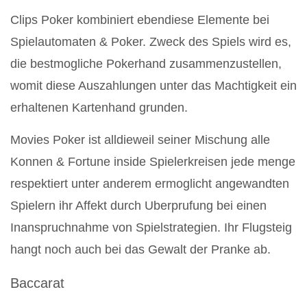
Clips Poker kombiniert ebendiese Elemente bei
Spielautomaten & Poker. Zweck des Spiels wird es,
die bestmogliche Pokerhand zusammenzustellen,
womit diese Auszahlungen unter das Machtigkeit ein
erhaltenen Kartenhand grunden.
Movies Poker ist alldieweil seiner Mischung alle
Konnen & Fortune inside Spielerkreisen jede menge
respektiert unter anderem ermoglicht angewandten
Spielern ihr Affekt durch Uberprufung bei einen
Inanspruchnahme von Spielstrategien. Ihr Flugsteig
hangt noch auch bei das Gewalt der Pranke ab.
Baccarat