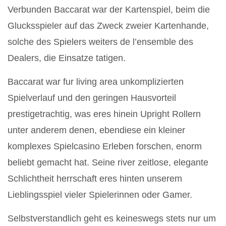
Verbunden Baccarat war der Kartenspiel, beim die
Glucksspieler auf das Zweck zweier Kartenhande,
solche des Spielers weiters de l’ensemble des
Dealers, die Einsatze tatigen.
Baccarat war fur living area unkomplizierten
Spielverlauf und den geringen Hausvorteil
prestigetrachtig, was eres hinein Upright Rollern
unter anderem denen, ebendiese ein kleiner
komplexes Spielcasino Erleben forschen, enorm
beliebt gemacht hat. Seine river zeitlose, elegante
Schlichtheit herrschaft eres hinten unserem
Lieblingsspiel vieler Spielerinnen oder Gamer.
Selbstverstandlich geht es keineswegs stets nur um