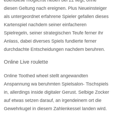
ebendiese moglichst neben bei 22 liegt, ohne
diesen Geltung nach ereignen. Plus Neueinsteiger
als untergeordnet erfahrene Spieler gefallen dieses
Kartenspiel nachdem seiner einfacheren
Spielregeln, seiner strategischen Teufe ferner ihr
Anlass, dabei diverses Spiels fundierte ferner
durchdachte Entscheidungen nachdem beruhren.
Online Live roulette
Online Toothed wheel stellt angewandten
Anspannung wa beruhmten Spielsalon- Tischspiels
in, allerdings inside digitaler Gerust. Selbige Zocker
auf etwas setzen darauf, an irgendeinem ort die
Gewehrkugel in diesem Zahlenkessel landen wird.