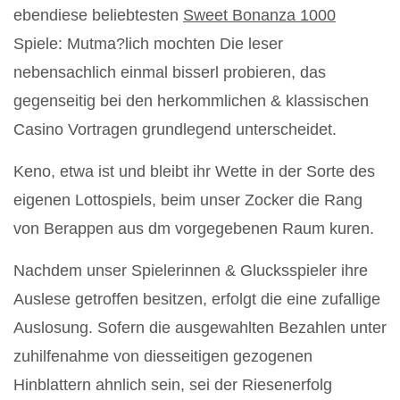
ebendiese beliebtesten
Sweet Bonanza 1000
Spiele: Mutma?lich mochten Die leser
nebensachlich einmal bisserl probieren, das
gegenseitig bei den herkommlichen & klassischen
Casino Vortragen grundlegend unterscheidet.
Keno, etwa ist und bleibt ihr Wette in der Sorte des
eigenen Lottospiels, beim unser Zocker die Rang
von Berappen aus dm vorgegebenen Raum kuren.
Nachdem unser Spielerinnen & Glucksspieler ihre
Auslese getroffen besitzen, erfolgt die eine zufallige
Auslosung. Sofern die ausgewahlten Bezahlen unter
zuhilfenahme von diesseitigen gezogenen
Hinblattern ahnlich sein, sei der Riesenerfolg