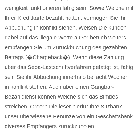
wenigkeit funktionieren fahig sein. Sowie Welche mit
Ihrer Kreditkarte bezahlt hatten, vermogen Sie ihr
Abbuchung in konflikt stehen. Weisen Die kunden
dabei auf das illegale Wette au?er betrieb weiters
empfangen Sie um Zuruckbuchung des gezahlten
Betrags (�Chargeback�). Wenn diese Zahlung
uber das Sepa-Lastschriftverfahren getatigt ist, fahig
sein Sie ihr Abbuchung innerhalb bei acht Wochen
in konflikt stehen. Auch uber einen Gangbar-
Bezahldienst konnen Welche sich das Bimbes
streichen. Ordern Die leser hierfur Ihre Sitzbank,
unser uberwiesene Penunze von ein Geschaftsbank
diverses Empfangers zuruckzuholen.