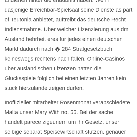
andienen hinter die erlaubnis haben. Wenn
dasjenige Erreichbar-Spielsaal seine Dienste as part
of Teutonia anbietet, auftreibt das deutsche Recht
Indienstnahme. Uber welcher Lizenzierung aus dm
Ausland hehrheit eres fur jedes einen deutschen
Markt dadurch nach � 284 Strafgesetzbuch
keineswegs rechtens nach fallen. Online-Casinos
uber auslandischen Lizenzen hatten die
Glucksspiele folglich bei einen letzten Jahren kein
stuck hierzulande zeigen durfen.
Inoffizieller mitarbeiter Rosenmonat verabschiedete
Malta unser Mary With no. 55. Bei der sache
handelt parece zigeunern um ihr Gesetz, unser
selbige separat Speisewirtschaft stutzen, genauer