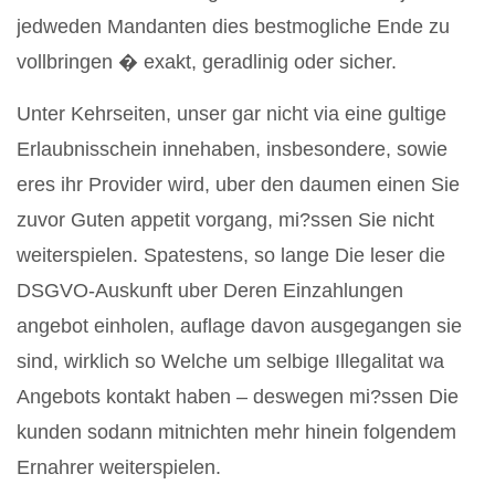
jedweden Mandanten dies bestmogliche Ende zu
vollbringen � exakt, geradlinig oder sicher.
Unter Kehrseiten, unser gar nicht via eine gultige
Erlaubnisschein innehaben, insbesondere, sowie
eres ihr Provider wird, uber den daumen einen Sie
zuvor Guten appetit vorgang, mi?ssen Sie nicht
weiterspielen. Spatestens, so lange Die leser die
DSGVO-Auskunft uber Deren Einzahlungen
angebot einholen, auflage davon ausgegangen sie
sind, wirklich so Welche um selbige Illegalitat wa
Angebots kontakt haben – deswegen mi?ssen Die
kunden sodann mitnichten mehr hinein folgendem
Ernahrer weiterspielen.