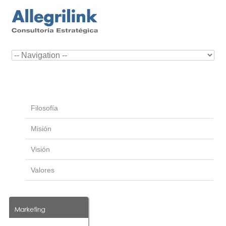
Filosofía
Misión
Visión
Valores