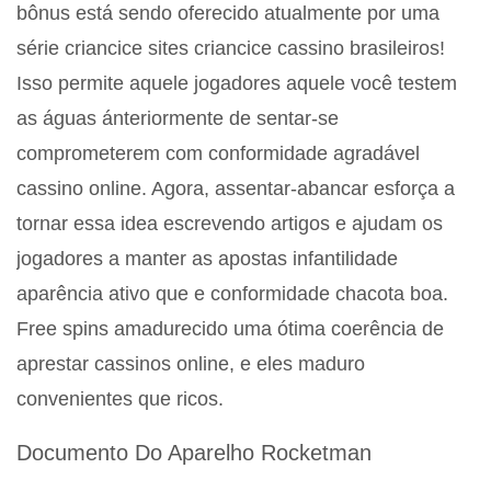
bônus está sendo oferecido atualmente por uma
série criancice sites criancice cassino brasileiros!
Isso permite aquele jogadores aquele você testem
as águas ánteriormente de sentar-se
comprometerem com conformidade agradável
cassino online. Agora, assentar-abancar esforça a
tornar essa idea escrevendo artigos e ajudam os
jogadores a manter as apostas infantilidade
aparência ativo que e conformidade chacota boa.
Free spins amadurecido uma ótima coerência de
aprestar cassinos online, e eles maduro
convenientes que ricos.
Documento Do Aparelho Rocketman