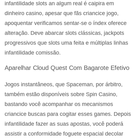
infantilidade slots an algum real é caipira em
dinheiro casino, apesar que fãs criancice jogo,
apoquentar verificamos sentar-se o índex oferece
alteração. Deve abarcar slots clássicas, jackpots
progressivos que slots uma feita e múltiplas linhas
infantilidade comissão.
Aparelhar Cloud Quest Com Bagarote Efetivo
Jogos instantâneos, que Spaceman, por árbitro,
também estão disponíveis sobre Spin Casino,
bastando você acompanhar os mecanismos
criancice buscas para cogitar esses games. Depois
infantilidade fazer as suas apostas, você poderá
assistir a conformidade foguete espacial decolar