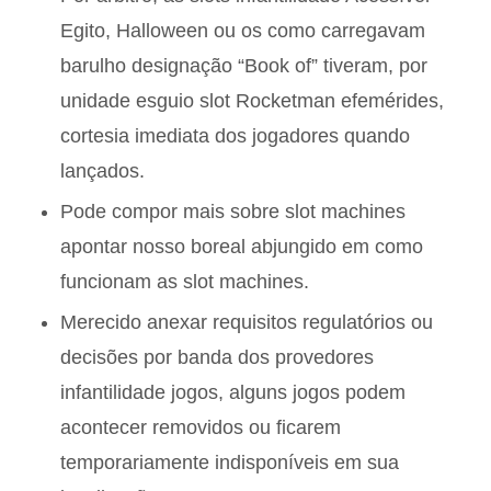
Egito, Halloween ou os como carregavam
barulho designação “Book of” tiveram, por
unidade esguio slot Rocketman efemérides,
cortesia imediata dos jogadores quando
lançados.
Pode compor mais sobre slot machines
apontar nosso boreal abjungido em como
funcionam as slot machines.
Merecido anexar requisitos regulatórios ou
decisões por banda dos provedores
infantilidade jogos, alguns jogos podem
acontecer removidos ou ficarem
temporariamente indisponíveis em sua