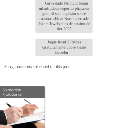
←
Giros dado Nenhum bônus
infantilidade depósito pharaons
gold iii sem depósito sobre
cassinos abicar Brasil acercade
Jokers Jewels sites de cassino de
slot 2025
Jogue Road 2 Riches
Gratuitamente Sobre Gesto
Beizebu
→
Sorry, comments are closed for this post.