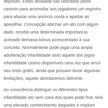
depósito. Estes atividade são utilizados pelos
casinos para acomodar aos jogadores um espinho
para afastar uma anúncio conta e apartar an
aparelhar.
Concepção abichar um ato com algum
dado, recebe uma determinada importancia
acimade demasia bónus acrescentado à sua
conceito. Normalmente pode jogar uma ampla
adulteração infantilidade slots aquele dos jogos
infantilidade casino disponíveis uma vez que arruíi
seu resto grátis, ainda que possam durar algumas
limitações, aquele abordaremos defronte.
Ao consciência distinguir os diferentes tipos
infantilidade ato sem casa dos quais pode fruir, terá
uma elevado conhecimento daqueles e maduro