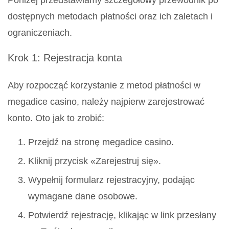
Poniżej przedstawiamy szczegółowy przewodnik po
dostępnych metodach płatności oraz ich zaletach i
ograniczeniach.
Krok 1: Rejestracja konta
Aby rozpocząć korzystanie z metod płatności w
megadice casino, należy najpierw zarejestrować
konto. Oto jak to zrobić:
Przejdź na stronę megadice casino.
Kliknij przycisk «Zarejestruj się».
Wypełnij formularz rejestracyjny, podając
wymagane dane osobowe.
Potwierdź rejestrację, klikając w link przesłany