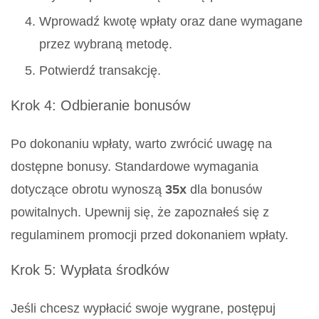
Wprowadź kwotę wpłaty oraz dane wymagane
przez wybraną metodę.
Potwierdź transakcję.
Krok 4: Odbieranie bonusów
Po dokonaniu wpłaty, warto zwrócić uwagę na
dostępne bonusy. Standardowe wymagania
dotyczące obrotu wynoszą
35x
dla bonusów
powitalnych. Upewnij się, że zapoznałeś się z
regulaminem promocji przed dokonaniem wpłaty.
Krok 5: Wypłata środków
Jeśli chcesz wypłacić swoje wygrane, postępuj