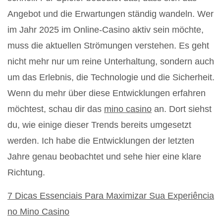
Angebot und die Erwartungen ständig wandeln. Wer
im Jahr 2025 im Online-Casino aktiv sein möchte,
muss die aktuellen Strömungen verstehen. Es geht
nicht mehr nur um reine Unterhaltung, sondern auch
um das Erlebnis, die Technologie und die Sicherheit.
Wenn du mehr über diese Entwicklungen erfahren
möchtest, schau dir das
mino casino
an. Dort siehst
du, wie einige dieser Trends bereits umgesetzt
werden. Ich habe die Entwicklungen der letzten
Jahre genau beobachtet und sehe hier eine klare
Richtung.
7 Dicas Essenciais Para Maximizar Sua Experiência
no Mino Casino