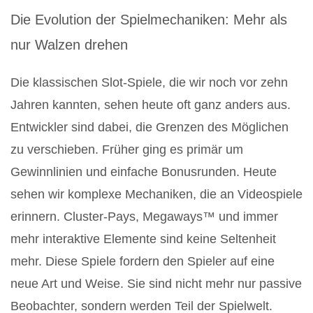
Die Evolution der Spielmechaniken: Mehr als
nur Walzen drehen
Die klassischen Slot-Spiele, die wir noch vor zehn
Jahren kannten, sehen heute oft ganz anders aus.
Entwickler sind dabei, die Grenzen des Möglichen
zu verschieben. Früher ging es primär um
Gewinnlinien und einfache Bonusrunden. Heute
sehen wir komplexe Mechaniken, die an Videospiele
erinnern. Cluster-Pays, Megaways™ und immer
mehr interaktive Elemente sind keine Seltenheit
mehr. Diese Spiele fordern den Spieler auf eine
neue Art und Weise. Sie sind nicht mehr nur passive
Beobachter, sondern werden Teil der Spielwelt.