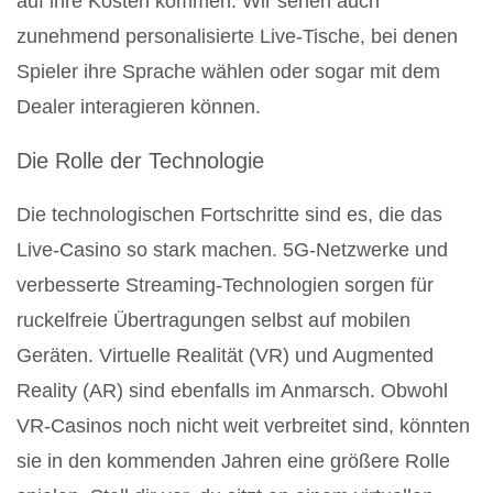
auf ihre Kosten kommen. Wir sehen auch
zunehmend personalisierte Live-Tische, bei denen
Spieler ihre Sprache wählen oder sogar mit dem
Dealer interagieren können.
Die Rolle der Technologie
Die technologischen Fortschritte sind es, die das
Live-Casino so stark machen. 5G-Netzwerke und
verbesserte Streaming-Technologien sorgen für
ruckelfreie Übertragungen selbst auf mobilen
Geräten. Virtuelle Realität (VR) und Augmented
Reality (AR) sind ebenfalls im Anmarsch. Obwohl
VR-Casinos noch nicht weit verbreitet sind, könnten
sie in den kommenden Jahren eine größere Rolle