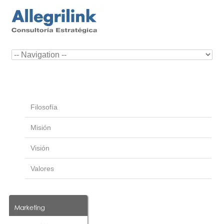
Filosofía
Misión
Visión
Valores