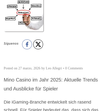
Síguenos
Posted on
27 marzo, 2026
by
Leo Allegri
•
0 Comments
Mino Casino im Jahr 2025: Aktuelle Trends
und Ausblicke für Spieler
Die iGaming-Branche entwickelt sich rasend
schnell. Für Spieler bedeutet das, dass sich das