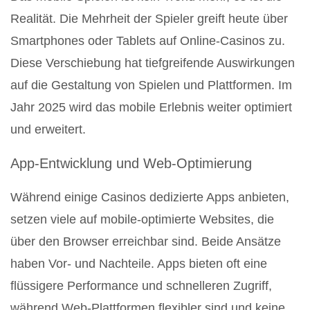
Realität. Die Mehrheit der Spieler greift heute über
Smartphones oder Tablets auf Online-Casinos zu.
Diese Verschiebung hat tiefgreifende Auswirkungen
auf die Gestaltung von Spielen und Plattformen. Im
Jahr 2025 wird das mobile Erlebnis weiter optimiert
und erweitert.
App-Entwicklung und Web-Optimierung
Während einige Casinos dedizierte Apps anbieten,
setzen viele auf mobile-optimierte Websites, die
über den Browser erreichbar sind. Beide Ansätze
haben Vor- und Nachteile. Apps bieten oft eine
flüssigere Performance und schnelleren Zugriff,
während Web-Plattformen flexibler sind und keine