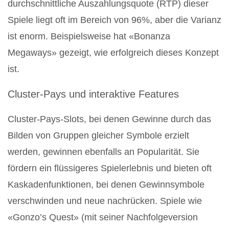
durchschnittliche Auszahlungsquote (RTP) dieser
Spiele liegt oft im Bereich von 96%, aber die Varianz
ist enorm. Beispielsweise hat «Bonanza
Megaways» gezeigt, wie erfolgreich dieses Konzept
ist.
Cluster-Pays und interaktive Features
Cluster-Pays-Slots, bei denen Gewinne durch das
Bilden von Gruppen gleicher Symbole erzielt
werden, gewinnen ebenfalls an Popularität. Sie
fördern ein flüssigeres Spielerlebnis und bieten oft
Kaskadenfunktionen, bei denen Gewinnsymbole
verschwinden und neue nachrücken. Spiele wie
«Gonzo’s Quest» (mit seiner Nachfolgeversion