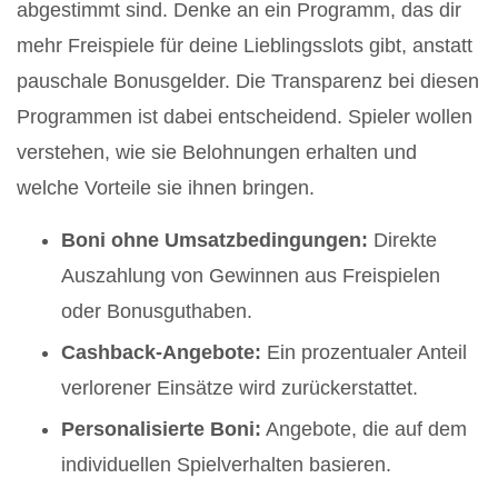
abgestimmt sind. Denke an ein Programm, das dir
mehr Freispiele für deine Lieblingsslots gibt, anstatt
pauschale Bonusgelder. Die Transparenz bei diesen
Programmen ist dabei entscheidend. Spieler wollen
verstehen, wie sie Belohnungen erhalten und
welche Vorteile sie ihnen bringen.
Boni ohne Umsatzbedingungen:
Direkte
Auszahlung von Gewinnen aus Freispielen
oder Bonusguthaben.
Cashback-Angebote:
Ein prozentualer Anteil
verlorener Einsätze wird zurückerstattet.
Personalisierte Boni:
Angebote, die auf dem
individuellen Spielverhalten basieren.