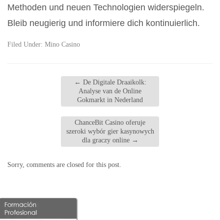
Methoden und neuen Technologien widerspiegeln.
Bleib neugierig und informiere dich kontinuierlich.
Filed Under:
Mino Casino
←
De Digitale Draaikolk:
Analyse van de Online
Gokmarkt in Nederland
ChanceBit Casino oferuje
szeroki wybór gier kasynowych
dla graczy online
→
Sorry, comments are closed for this post.