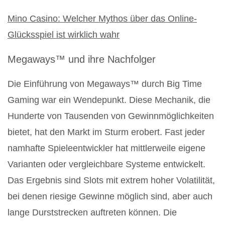
Mino Casino: Welcher Mythos über das Online-
Glücksspiel ist wirklich wahr
Megaways™ und ihre Nachfolger
Die Einführung von Megaways™ durch Big Time
Gaming war ein Wendepunkt. Diese Mechanik, die
Hunderte von Tausenden von Gewinnmöglichkeiten
bietet, hat den Markt im Sturm erobert. Fast jeder
namhafte Spieleentwickler hat mittlerweile eigene
Varianten oder vergleichbare Systeme entwickelt.
Das Ergebnis sind Slots mit extrem hoher Volatilität,
bei denen riesige Gewinne möglich sind, aber auch
lange Durststrecken auftreten können. Die