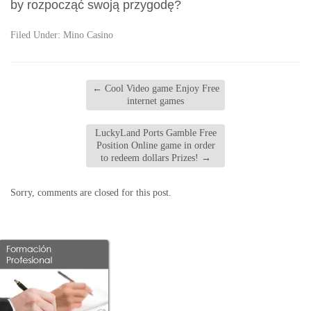
by rozpocząć swoją przygodę?
Filed Under:
Mino Casino
←
Cool Video game Enjoy Free
internet games
LuckyLand Ports Gamble Free
Position Online game in order
to redeem dollars Prizes!
→
Sorry, comments are closed for this post.