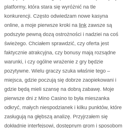
platformy, która stara się wyróżnić na tle
konkurencji. Często odwiedzam nowe kasyna
online, a moje pierwsze kroki na
link
zawsze są
podszyte pewną dozą ostrożności i nadziei na coś
świeżego. Chciałem sprawdzić, czy oferta jest
faktycznie atrakcyjna, czy bonusy mają rozsądne
warunki, i czy ogólne wrażenie z gry będzie
pozytywne. Wielu graczy szuka właśnie tego –
miejsca, gdzie poczują się dobrze zaopiekowani i
gdzie będą mieli szansę na dobrą zabawę. Moje
pierwsze dni z Mino Casino to była mieszanka
odkryć, małych niespodzianek i kilku punktów, które
zasługują na głębszą analizę. Przyjrzałem się
dokładnie interfejsowi, dostępnym grom i sposobom