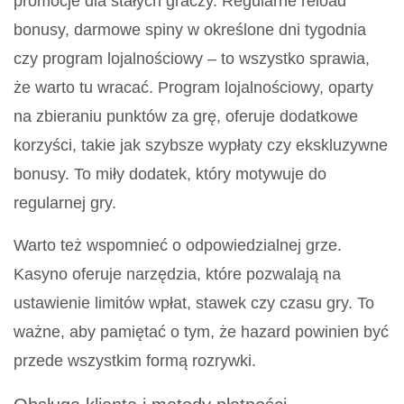
promocje dla stałych graczy. Regularne reload
bonusy, darmowe spiny w określone dni tygodnia
czy program lojalnościowy – to wszystko sprawia,
że warto tu wracać. Program lojalnościowy, oparty
na zbieraniu punktów za grę, oferuje dodatkowe
korzyści, takie jak szybsze wypłaty czy ekskluzywne
bonusy. To miły dodatek, który motywuje do
regularnej gry.
Warto też wspomnieć o odpowiedzialnej grze.
Kasyno oferuje narzędzia, które pozwalają na
ustawienie limitów wpłat, stawek czy czasu gry. To
ważne, aby pamiętać o tym, że hazard powinien być
przede wszystkim formą rozrywki.