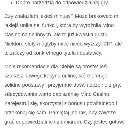
Dobre narzędzia do odpowiedzialnej gry
Czy znalazłem jakieś minusy? Może brakowało mi
jakiejś unikalnej funkcji, która by wyróżniła Mino
Casino na tle innych, ale to już kwestia gustu.
Niektóre sloty mogłyby mieć nieco wyższy RTP, ale
to zależy od konkretnego tytułu i dostawcy.
Moje rekomendacje dla Ciebie są proste: jeśli
szukasz nowego kasyna online, które oferuje
solidne podstawy i przyjemne doświadczenie z gry,
zdecydowanie warto dać szansę Mino Casino.
Zarejestruj się, skorzystaj z bonusu powitalnego i
przekonaj się sam. Pamiętaj jednak, aby zawsze
grać odpowiedzialnie i z umiarem. Czy jesteś gotów,