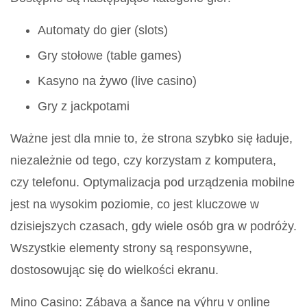
Automaty do gier (slots)
Gry stołowe (table games)
Kasyno na żywo (live casino)
Gry z jackpotami
Ważne jest dla mnie to, że strona szybko się ładuje,
niezależnie od tego, czy korzystam z komputera,
czy telefonu. Optymalizacja pod urządzenia mobilne
jest na wysokim poziomie, co jest kluczowe w
dzisiejszych czasach, gdy wiele osób gra w podróży.
Wszystkie elementy strony są responsywne,
dostosowując się do wielkości ekranu.
Mino Casino: Zábava a šance na výhru v online