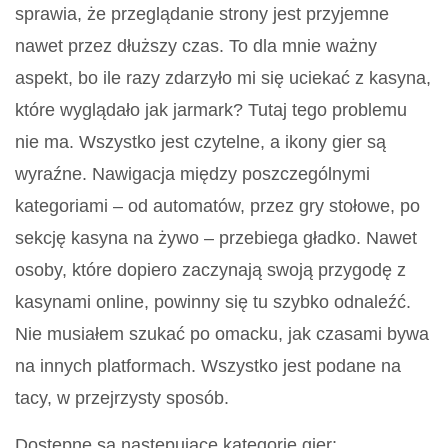
sprawia, że przeglądanie strony jest przyjemne
nawet przez dłuższy czas. To dla mnie ważny
aspekt, bo ile razy zdarzyło mi się uciekać z kasyna,
które wyglądało jak jarmark? Tutaj tego problemu
nie ma. Wszystko jest czytelne, a ikony gier są
wyraźne. Nawigacja między poszczególnymi
kategoriami – od automatów, przez gry stołowe, po
sekcję kasyna na żywo – przebiega gładko. Nawet
osoby, które dopiero zaczynają swoją przygodę z
kasynami online, powinny się tu szybko odnaleźć.
Nie musiałem szukać po omacku, jak czasami bywa
na innych platformach. Wszystko jest podane na
tacy, w przejrzysty sposób.
Dostępne są następujące kategorie gier: