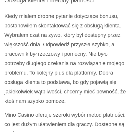
Obsługa klienta i metody płatności
Kiedy miałem drobne pytanie dotyczące bonusu,
postanowiłem skontaktować się z obsługą klienta.
Wybrałem czat na żywo, który był dostępny przez
większość dnia. Odpowiedź przyszła szybko, a
pracownik był rzeczowy i pomocny. Nie było
potrzeby długiego czekania na rozwiązanie mojego
problemu. To kolejny plus dla platformy. Dobra
obsługa klienta to podstawa, bo gdy pojawią się
jakiekolwiek wątpliwości, chcemy mieć pewność, że
ktoś nam szybko pomoże.
Mino Casino oferuje szeroki wybór metod płatności,
co jest dużym ułatwieniem dla graczy. Dostępne są