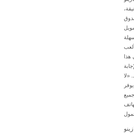
يقة،
ندوق
مويل
سهلة
ألعب
 هذا
جابة
 «لا
يوفر Legiano تطبيقًا قابلًا للتنزيل، لكن تجربة استخدامه على الهاتف المحمول مقبولة. على
جميع
هاتف