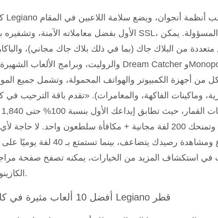
كازينو Legiano 
الأول بفضل معاملاته الآمنة، وتشفيره بتقنية SSL، وأدواته المضمنة للمقامرة المسؤ
اع متعددة من البلاك جاك (بما في ذلك بلاك جاك مجاني)، والباكا
والروليت، وبرامج الألعاب الشهيرة مثل Dream Catcher وMonopoly Live. يتم ت
من أجهزة الكمبيوتر والهواتف المحمولة، وتشمل جميع المو
، وماكينات الفاكهة، والمغامرات). «تقدم باقة الترحيب في كازينو ano
دفعة ف
قطري (500 الدولار تقريبًا)، وتمنحك 200 لفة مجانية + مكافأة سلطعون واحد. لا حاجة 
ترويجي، ما عليك سوى الإيداع ومشاهدة رصيدك يتضاعف، بينما تستمتع بـ 0
 في استكشاف المزيد من الخيارات، يمكنه تصفح صفحة مراج
الكازينوهات.
أفضل 10 ألعاب مثيرة في كازينو Legiano قطر