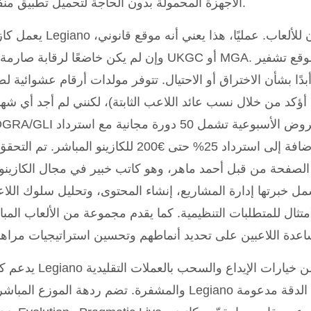
الأجهزة المحمولة بدون الحاجة لتحميل تطبيق منفصل.
وإن لم يكن خاضعًا لرقابة صارمة مثل UKGC أو MGA. يستخدم الموقع تشفير L
 أبدًا بشأن الاختراق أو الاحتيال. تتوفر مولدات أرقام عشوائية ل
ا أؤكد من خلال نسب عائد اللاعب الثابتة)، لكنني لم أجد أي شه
eCOGRA/GLI منشورة على الموقع.» العروض الأسبوعية تشمل 50
نقدي 15% حتى €3,000، بالإضافة إلى استرداد 25% حتى €200 للكازينو المباشر. 
 الصفحة من قبل أحمد ماهر، وهو كاتب خبير في مجال الكازين
مل خبرتها إدارة المشاريع، إنشاء المحتوى، وتحليل سلوك اللاع
امتثال للمتطلبات التنظيمية. كما يقدم مجموعة من الألعاب المب
يدعم كازينو Legiano قطر مجموعة واسعة من خيارات ا
والمشفرة. تضم ردهة الموزع المباشر في Legiano أكثر من 350 طاولة عالية الد