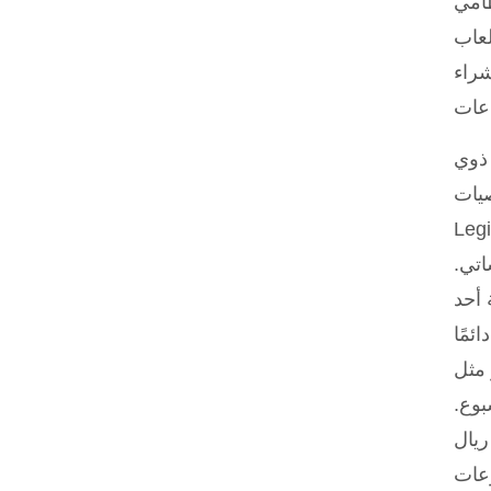
وهو عدد يقارب ما يقدّمه كازينو Casinia، الذي يوفّر أكثر
تس بميزة
ن Relax، وVikings Wild Cash من Kalamba)، مما يضمن محتوى
 ذوي
 كازينو
Free Bet Black، فهي سريعة الوتيرة، ويستضيفها
اتي.
 أحد
ئمًا
و Legiano
بوع.
ع لاعبي قطر بمكافأة ترحيب سخية بنسبة 100% تصل إلى 500 الدولار (1840 ريال
وعات