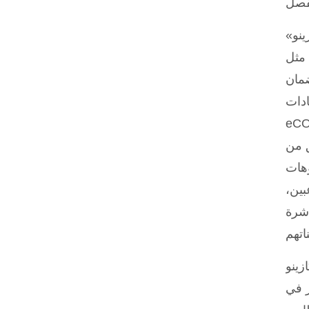
«يعمل كازينو Legiano بموجب ترخيص من أنجوان للألعاب. عمليًا، هذا يعني أنه موقع قانوني،
SS لحماية
ضمان
ادات
 دورة مجانية مع استرداد
تم التحقق من
وهات
بين،
اشرة
لإيداع والسحب بالعملات التقليدية
قة مدعومة