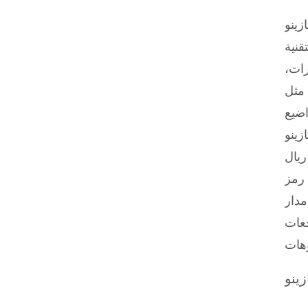
قطر مرخص بالكامل بموجب أنظمة أنجوان، ويضع سلامة اللاعبين في المقام
ولة. يمكن
رات،
حميل ألعاب
اضيع
Legi
ورية لعشاق ماكينات القمار، حيث تطابق إيداعك الأول بنسبة 100% حتى 1,840 ريال
لأي رمز
4 لفة يوميًا على مدار
عات