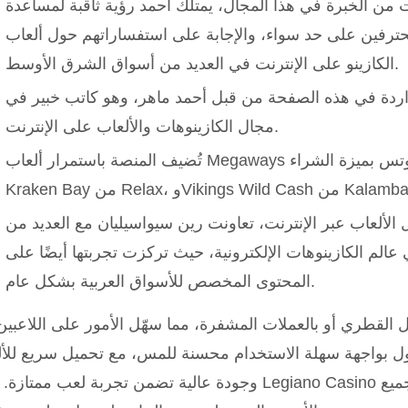
ن الخبرة في هذا المجال، يمتلك أحمد رؤية ثاقبة لمساعدة
لمحترفين على حد سواء، والإجابة على استفساراتهم حول ألعاب
الكازينو على الإنترنت في العديد من أسواق الشرق الأوسط.
اردة في هذه الصفحة من قبل أحمد ماهر، وهو كاتب خبير في
مجال الكازينوهات والألعاب على الإنترنت.
تُضيف المنصة باستمرار ألعاب Megaways جديدة وألعاب سلوتس بميزة الشراء (مثل
الألعاب عبر الإنترنت، تعاونت رين سيواسيليان مع العديد من
ي عالم الكازينوهات الإلكترونية، حيث تركزت تجربتها أيضًا على
المحتوى المخصص للأسواق العربية بشكل عام.
يال القطري أو بالعملات المشفرة، مما سهّل الأمور على اللاعبي
مول بواجهة سهلة الاستخدام محسنة للمس، مع تحميل سريع للأ
وجودة عالية تضمن تجربة لعب ممتازة. يوفر Legiano Casino تجربة لعب متميزة 