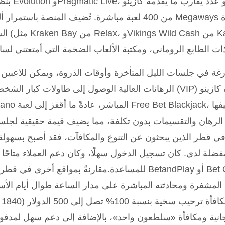
بنظامي Evolution وPragmatic Live، 
من 400 لعبة مباشرة. تُضيف المنصة باستمرار ألعاب Megaways جديدة وألعاب سلو
الشراء (مثل Kraken Bay م
ارغة في جلسات الليل المتأخرة وأوقات الذروة، ويمكن للاعبين
الرهانات العالية الوصول إلى طاولات كبار الشخصيات (VIP) لرهانات أكبر.عندما أستكشف
Legiano المباشر، عادةً ما أقفز إلى لعبة jack
الرهان والتقسيمات بدون تكلفة، مما يضيف قيمة حقيقية لجلس
 في قطر الذين يبحثون عن التنوع والمكافآت، فقد أصبح بسهولة
فضلة لدي. كان تسجيل الدخول سهلًا، وكان دعم العملاء متاحًا دا
للمساعدة.مقارنةً بمواقع أخرى في قطر مثل BetandPlay أو Bet O Bet، يتميز كازين
 المشفرة ومحادثته المباشرة على مدار الساعة طوال أيام الأس
سيستمت
 200 لفة مجانية ومكافأة «سلطعون واحد»، بالإضافة إلى دعم سهل لمدف