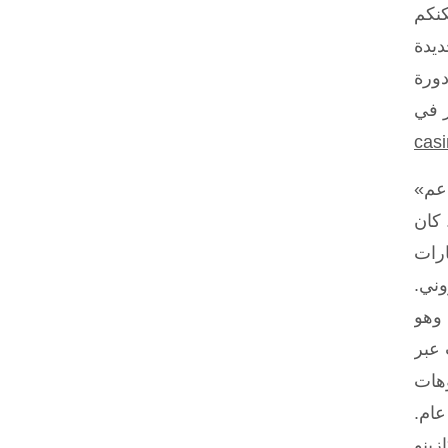
كنكم
ديدة
ً على اطلاع بآخر المستجدات. عروض نهاية الأسبوع تقدم مكافأة €700 مع 50 دورة
cas
«يُعدّ دعم Legiano من أبرز نقاط قوته. لقد اختبرت الدردشة المباشرة المتاحة على مدار الساعة
 كان
ارات
وني.
ا، وهو
 عبر
وهات
عام.
الريال القطري كعملة،