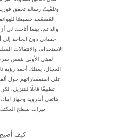
وتلقّيتُ رسالة تحقق فورية
المُصمّمة خصيصًا للهوات
والدعم، بينما أتاحت لي أ
حسابي دون الحاجة إلى أي
الاستخدام، والانتقالات السل
لعبتي الأولى بنفس سرع
المجال، يمتلك أحمد رؤية ثا
على استفساراتهم حول ألعاب
هاتفي أندرويد وجهاز آيباد
ميزات سطح المكتب (
محطات كازينو o