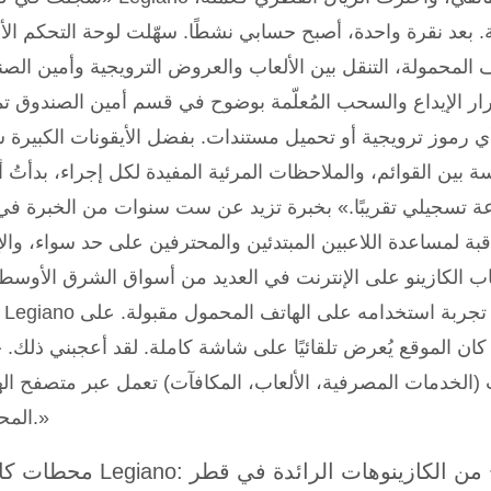
. بعد نقرة واحدة، أصبح حسابي نشطًا. سهّلت لوحة التحكم الأن
ف المحمولة، التنقل بين الألعاب والعروض الترويجية وأمين الص
زرار الإيداع والسحب المُعلّمة بوضوح في قسم أمين الصندوق ت
 رموز ترويجية أو تحميل مستندات. بفضل الأيقونات الكبيرة 
سة بين القوائم، والملاحظات المرئية المفيدة لكل إجراء، بدأتُ 
ة تسجيلي تقريبًا.» بخبرة تزيد عن ست سنوات من الخبرة في
قبة لمساعدة اللاعبين المبتدئين والمحترفين على حد سواء، والإ
 الكازينو على الإنترنت في العديد من أسواق الشرق الأوسط.
، كان الموقع يُعرض تلقائيًا على شاشة كاملة. لقد أعجبني ذلك. 
الخدمات المصرفية، الألعاب، المكافآت) تعمل عبر متصفح ال
المحمول.»
Legian: كيف أصبح من الكازينوهات الرائدة في قطر