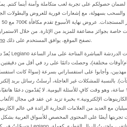
ضمان حصولكم على تجربة لعب متكاملة وآمنة أينما كنتم. يم
والسحب بسهولة، مع إشعارات فورية للعروض والبطولات الج
لتبقوا دائما
تصفح الموقع، يوافق المستخدم على ذلك.
ino
م/أوقات مختلفة)، وحصلت دائمًا على رد في أقل من دقيقتين.
 مهذبين، وأجابوا على استفساراتي بسرعة (سواءً كانت استفس
). بالنسبة للمشكلات غير العاجلة، أرسلتُ رسائل بريد إلكتر
استغرقت الاستجابة حوالي ١٢ ساعة، وهو وقت كافٍ للأسئلة اليومية. لا يُقدّمون دعمًا هاتفيً
لكازينوهات الإلكترونية.» بخبرة تزيد عن عقد في مجال الألعاب
ليان مع العديد من العلامات التجارية الرائدة في عالم الكازين
ت تجربتها أيضًا على المحتوى المخصص للأسواق العربية بشكل 
«سجّلتُ في كازينو Legiano خلال دقائق معدودة عبر هاتفي، واخترتُ 