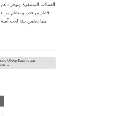
العملات المشفرة. يتوفر دعم 
Полное Обзор Казино для
оков
→