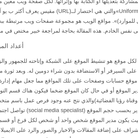
اركة بتعديلها أو الكتابة بها وإثرائها. لكل صفحة ويب معين م
مقيس يعرف أكثر ب يو آر إل (URL)والتي هي اختصار لــ«urce Locator
اثل للموارد)». مواقع الويب هو مجموعة صفحات ويب مرتبطة بب
أعداد الم
كل موقع هو تنشيط الموقع على الشبكة وإتاحته للجمهور والز
لى السيرفر أو الاستضافة بدون شراء دومين له. وبعد ثورة م
 موقع حسابات وصفحات على تلك المواقع مما جعل مهام إدارة
ر الموقع أو في حال كان الموقع ضخما فيكون هناك قسم الت
ة وقناة رؤيا الفضائية)والذي نتج عنه وجود فرص عمل باسم م
تواصل اجتماعي (social media specialist) لكل موقع إنترنت إدار
بحيث يكون مدير الموقع شخص واحد أو شخص لكل فرع أو قسم
شراف على إضافة المقالات والاخبار والصور والرد على الايميلا