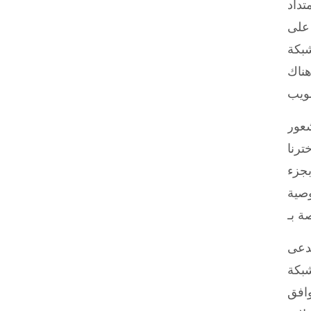
 يعرف بالمدونات
 على
موقع على الشبكة
هناك
شعور
نا الذي
بجزء
وصية
يدعى
شبكة
وافق