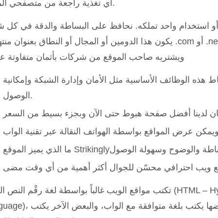
أي تغذية راجعة من متصفحي الموقع.
و استخدام واحد تملكه. نحافظ على البساطة والدقة في كل 
يكون هذا الدومين أو المجال أو النطاق بعنوان منتهي بـ .com أو .net أو .org مثل ويك
ويشتريه صاحب الموقع من شركات بأثمان متفاوتة عم
اط هذه الوظائف الأساسية مثل الأمان وإدارة الشبكة وإمكانية
الوصول.
تكتب مواقع الويب غالباً بواسطة لغة رقْم النص الفائق ( HyperText Markup
Language)، ولكنها ليست دائماً كذلك، فبعضها يكتب بلغة متوا