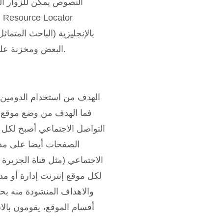
النصوص يمكن للزوار المش
بالإنجليزية (الباحث المتم
البعض ومخزنة على نفس الخادم. هذه المقالة بحاجة لمراجعة خبير مختص في مجالها.
الهدف من استخدام الدومين ل
فما الهدف من وضع موقع ع
التواصل الاجتماعي أصبح لكل
الصفحات أيضا على مدي
الاجتماعي (مثل قناة الجزير
والاهداف المنشودة منه 
أقسام الموقع، يقومون بالا