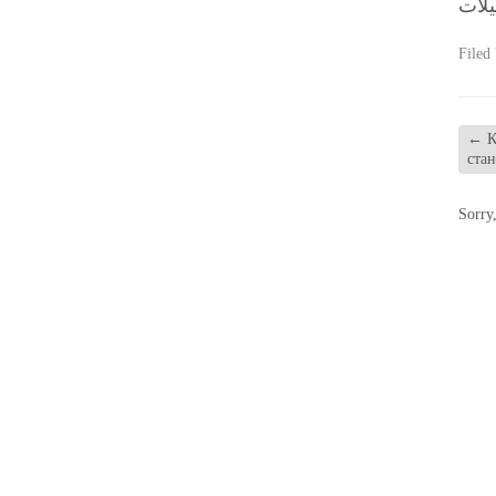
Filed
←
К
ста
Sorry,