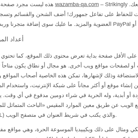
– Strikingly يضفي الحيوية على موقعك.
wazamba-qa.com
هذه ليست مجرد صفحة ثابتة
ات للحفاظ على تفاعل جمهورك! أضف الشحن والقسائم وتسجي
Strip.
أعداد الم
 على الأقل صفحة بداية تعرض محتوى ذلك الموقع، كما تحتوي
ه أو لصفحات مواقع ويب أخرى. هو مجال أو نطاق يكون متاحاً
استضافة وذلك لإشهارها، تمكن هذه الخاصية أصحاب المواقع وغا
ن إنشاء موقع أو أكثر مجاناً على شبكة الإنترنيت، واستخدام ال
ودة أو أبدية، وله الحرية في شراء دومين مدفوع في أي وقت. 
الويب عن طريق معين الموارد المقيس «الباحث المتماثل للمو
(URL) والذي يكتب في شريط العنوان في متصفح الويب.
ويكي ومثال على ذلك ويكيبيديا الموسوعة الحرة، وهي مواقع مف