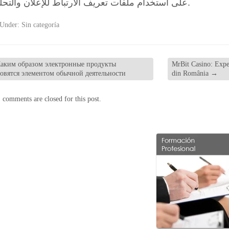
على استخدام ملفات تعريف الارتباط للإعلان والتحليلات.
 Under:
Sin categoría
аким образом электронные продукты
MrBit Casino: Exper
новятся элементом обычной деятельности
din România
→
 comments are closed for this post.