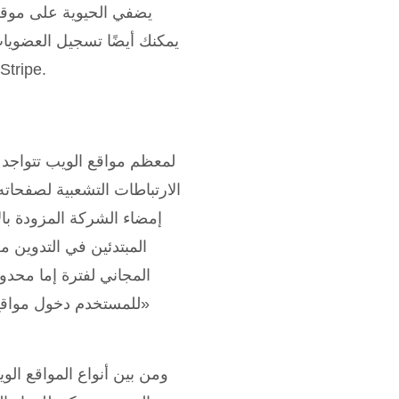
يمكنك أيضًا تسجيل العضوي
العضوية والمزيد. ما عليك سوى إضافة متجرنا وربطه بـ PayPal أو e
لمعظم مواقع الويب تتواجد
الارتباطات التشعبية لصفحات
إمضاء الشركة المزودة بال
المبتدئين في التدوين م
المجاني لفترة إما محد
للمستخدم دخول مواقع 
ومن بين أنواع المواقع ال