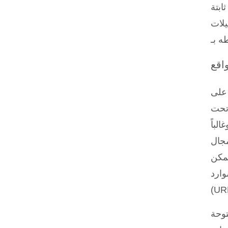
لات
واقع
 على
 تحت
لباً
مجال
يمكن
ارد»
توحة