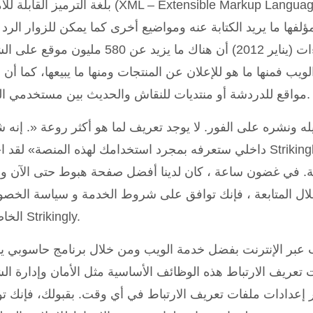
بلغة الترميز القابلة للامتداد (XML – Extensible Markup Language). ويوجد ما
فها ما يريد الكتابة عنه ومواضيع أخرى كما يمكن للزوار الرد
ما يكتب. حسب آخر الإحصاءات (يناير 2012) أن هناك ما يزيد عن 580 مليون 
ويب فمنها ما هو للإعلان عن المنتجات ومنها ما يبيعها، كما أن 
مواقع للدردشة أو منتديات للنقاش والحديث بين مستخدمي الويب.
ه ونشره على الفور. لا يوجد تعريف لما هو أكثر روعة «. إنه 
داخلي ستعرفه بمجرد استخدامك لهذه المنصة» لقد اخترنا Strikingly منذ بداية مشروع
قة. في غضون ساعة ، كان لدينا أفضل صفحة هبوط حتى الآن و
ل المتابعة ، فإنك توافق على شروط الخدمة و سياسة الخص
الخاصة بـ Strikingly.
ب عبر الإنترنت بفضل خدمة الويب ومن خلال برنامج حاسوبي 
 تعريف الارتباط هذه الوظائف الأساسية مثل الأمان وإدارة ال
ر إعدادات ملفات تعريف الارتباط في أي وقت. بقبولك، فإنك ت