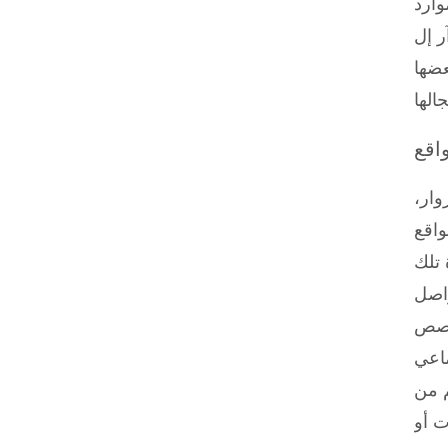
وارد
Uniform Reso
عضها
واقع
وار،
واقع
 تلك
واصل
تخصص
ة أو مدير بحسب حجم الموقع
 من
ت أو