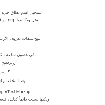
تسجيل اسم نطاق جديد أ
تتيح ملفات تعريف الارتب
في غضون ساعة ، كان لدينا أفضل صفحة هبوط حتى الآن وبجزء بسيط من السعر.
ويمكن عرض المواقع بواسطة الهواتف النقالة عبر تقنية الواب (WAP).
ما الذي يميز الموقع Strikingly؟ البساطة والوضوح وسهولة الوصول.
يعد امتلاك موقع ويب احترافي محسّن للجوال أكثر أهمية من أي وقت مضى.