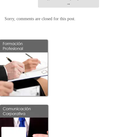
→
Sorry, comments are closed for this post.