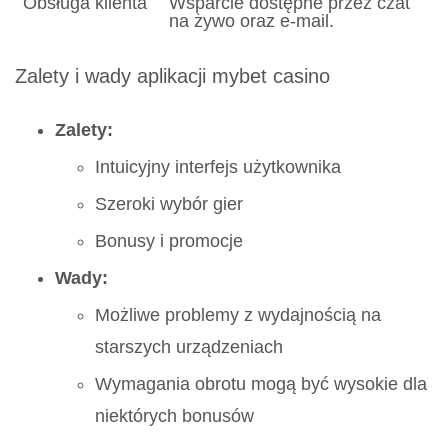
Obsługa klienta
Wsparcie dostępne przez czat
na żywo oraz e-mail.
Zalety i wady aplikacji mybet casino
Zalety:
Intuicyjny interfejs użytkownika
Szeroki wybór gier
Bonusy i promocje
Wady:
Możliwe problemy z wydajnością na
starszych urządzeniach
Wymagania obrotu mogą być wysokie dla
niektórych bonusów