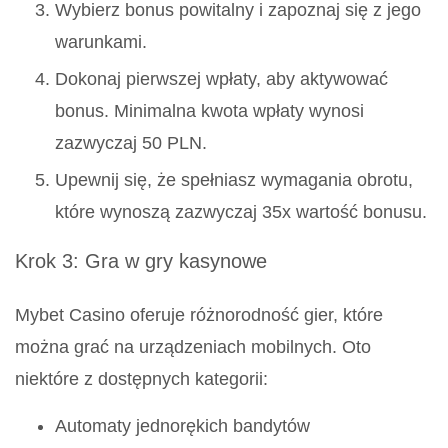
Wybierz bonus powitalny i zapoznaj się z jego
warunkami.
Dokonaj pierwszej wpłaty, aby aktywować
bonus. Minimalna kwota wpłaty wynosi
zazwyczaj 50 PLN.
Upewnij się, że spełniasz wymagania obrotu,
które wynoszą zazwyczaj 35x wartość bonusu.
Krok 3: Gra w gry kasynowe
Mybet Casino oferuje różnorodność gier, które
można grać na urządzeniach mobilnych. Oto
niektóre z dostępnych kategorii:
Automaty jednorękich bandytów