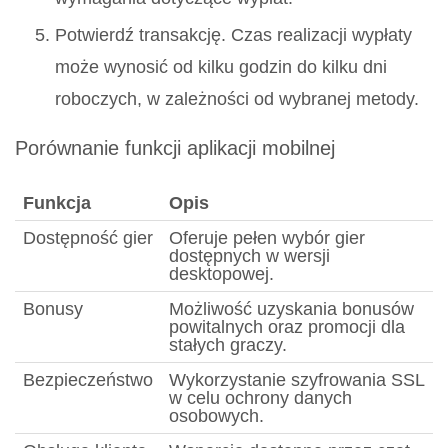
Potwierdź transakcję. Czas realizacji wypłaty
może wynosić od kilku godzin do kilku dni
roboczych, w zależności od wybranej metody.
Porównanie funkcji aplikacji mobilnej
Funkcja
Opis
Dostępność gier
Oferuje pełen wybór gier
dostępnych w wersji
desktopowej.
Bonusy
Możliwość uzyskania bonusów
powitalnych oraz promocji dla
stałych graczy.
Bezpieczeństwo
Wykorzystanie szyfrowania SSL
w celu ochrony danych
osobowych.