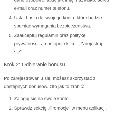
dane osobowe, takie jak imię, nazwisko, adres
e-mail oraz numer telefonu.
Ustal hasło do swojego konta, które będzie
spełniać wymagania bezpieczeństwa.
Zaakceptuj regulamin oraz politykę
prywatności, a następnie kliknij „Zarejestruj
się”.
Krok 2: Odbieranie bonusu
Po zarejestrowaniu się, możesz skorzystać z
dostępnych bonusów. Oto jak to zrobić:
Zaloguj się na swoje konto.
Sprawdź sekcję „Promocje” w menu aplikacji.