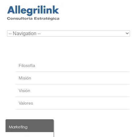
Filosofía
Misión
Visión
Valores