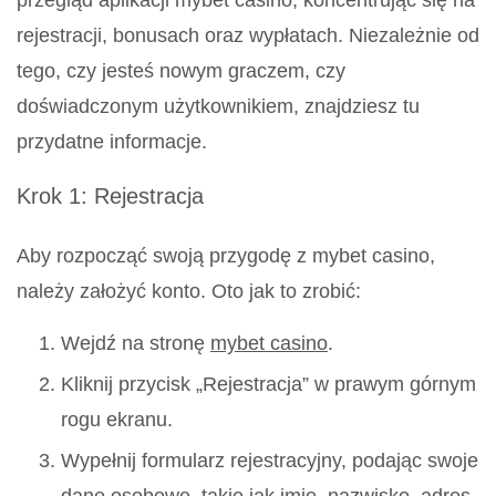
przegląd aplikacji mybet casino, koncentrując się na
rejestracji, bonusach oraz wypłatach. Niezależnie od
tego, czy jesteś nowym graczem, czy
doświadczonym użytkownikiem, znajdziesz tu
przydatne informacje.
Krok 1: Rejestracja
Aby rozpocząć swoją przygodę z mybet casino,
należy założyć konto. Oto jak to zrobić:
Wejdź na stronę
mybet casino
.
Kliknij przycisk „Rejestracja” w prawym górnym
rogu ekranu.
Wypełnij formularz rejestracyjny, podając swoje