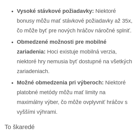
Vysoké stávkové požiadavky:
Niektoré
bonusy môžu mať stávkové požiadavky až 35x,
čo môže byť pre nových hráčov náročné splniť.
Obmedzené možnosti pre mobilné
zariadenia:
Hoci existuje mobilná verzia,
niektoré hry nemusia byť dostupné na všetkých
zariadeniach.
Možné obmedzenia pri výberoch:
Niektoré
platobné metódy môžu mať limity na
maximálny výber, čo môže ovplyvniť hráčov s
vyššími výhrami.
To škaredé