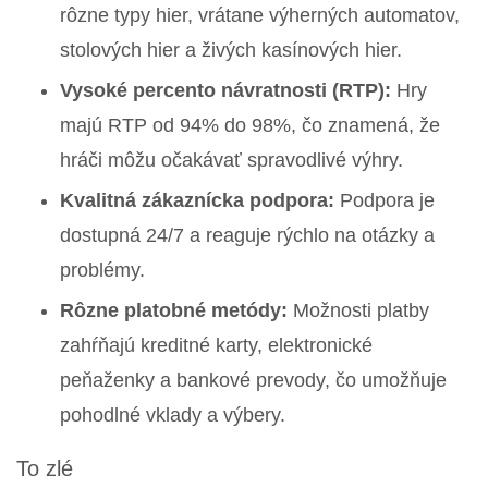
rôzne typy hier, vrátane výherných automatov,
stolových hier a živých kasínových hier.
Vysoké percento návratnosti (RTP):
Hry
majú RTP od 94% do 98%, čo znamená, že
hráči môžu očakávať spravodlivé výhry.
Kvalitná zákaznícka podpora:
Podpora je
dostupná 24/7 a reaguje rýchlo na otázky a
problémy.
Rôzne platobné metódy:
Možnosti platby
zahŕňajú kreditné karty, elektronické
peňaženky a bankové prevody, čo umožňuje
pohodlné vklady a výbery.
To zlé