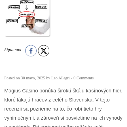
Síguenos
Posted on
30 mayo, 2025
by
Leo Allegri
•
0 Comments
Magius Casino ponúka širokú škálu kasínových hier,
ktoré lákajú hráčov z celého Slovenska. V tejto
recenzii sa pozrieme na to, čo robí tieto hry
výnimočnými, a zároveň si posvietime na ich výhody