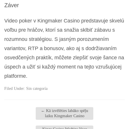
Záver
Video poker v Kingmaker Casino predstavuje skvelú
voľbu pre hráčov, ktorí sa snažia sklbiť zábavu s
rozumnou stratégiou. S jasným porozumením
variantov, RTP a bonusov, ako aj s dodržiavaním
osvedčených praktík, môžete zlepšiť svoje šance na
úspech a užiť si každý moment na tejto vzrušujúcej
platforme.
Filed Under:
Sin categoría
←
Kā izvēlēties labāko spēļu
laiku Kingmaker Casino