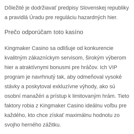
Dôležité je dodržiavať predpisy Slovenskej republiky
a pravidlá Úradu pre reguláciu hazardných hier.
Prečo odporúčam toto kasíno
Kingmaker Casino sa odlišuje od konkurencie
kvalitným zákazníckym servisom, širokým výberom
hier a atraktívnymi bonusmi pre hráčov. Ich VIP
program je navrhnutý tak, aby odmeňoval vysoké
stávky a poskytoval exkluzívne výhody, ako sú
osobní manažéri a prístup k limitovaným hrám. Tieto
faktory robia z Kingmaker Casino ideálnu voľbu pre
každého, kto chce získať maximálnu hodnotu zo
svojho herného zážitku.