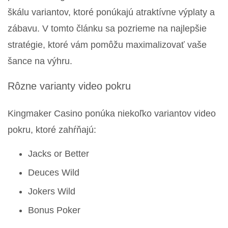
škálu variantov, ktoré ponúkajú atraktívne výplaty a
zábavu. V tomto článku sa pozrieme na najlepšie
stratégie, ktoré vám pomôžu maximalizovať vaše
šance na výhru.
Rôzne varianty video pokru
Kingmaker Casino ponúka niekoľko variantov video
pokru, ktoré zahŕňajú:
Jacks or Better
Deuces Wild
Jokers Wild
Bonus Poker