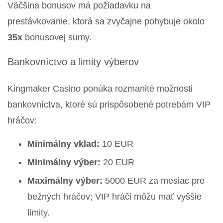
Väčšina bonusov má požiadavku na
prestávkovanie, ktorá sa zvyčajne pohybuje okolo
35x
bonusovej sumy.
Bankovníctvo a limity výberov
Kingmaker Casino ponúka rozmanité možnosti
bankovníctva, ktoré sú prispôsobené potrebám VIP
hráčov:
Minimálny vklad:
10 EUR
Minimálny výber:
20 EUR
Maximálny výber:
5000 EUR za mesiac pre
bežných hráčov; VIP hráči môžu mať vyššie
limity.