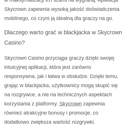
w maksymalizacji ich szans na wygraną. Aplikacja
Skycrown zapewnia wysoką jakość doświadczenia
mobilnego, co czyni ją idealną dla graczy na go.
Dlaczego warto grać w blackjacka w Skycrown
Casino?
Skycrown Casino przyciąga graczy dzięki swojej
intuicyjnej aplikacji, która jest zarówno
responsywna, jak i łatwa w obsłudze. Dzięki temu,
grając w blackjacka, użytkownicy mogą skupić się
na rozgrywce, a nie na technicznych aspektach
korzystania z platformy.
Skycrown
zapewnia
również atrakcyjne bonusy i promocje, co
dodatkowo zwiększa wartość rozgrywki.