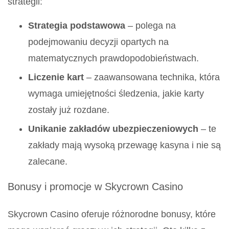
strategii:
Strategia podstawowa
– polega na
podejmowaniu decyzji opartych na
matematycznych prawdopodobieństwach.
Liczenie kart
– zaawansowana technika, która
wymaga umiejętności śledzenia, jakie karty
zostały już rozdane.
Unikanie zakładów ubezpieczeniowych
– te
zakłady mają wysoką przewagę kasyna i nie są
zalecane.
Bonusy i promocje w Skycrown Casino
Skycrown Casino oferuje różnorodne bonusy, które