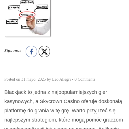
Síguenos
Posted on
31 mayo, 2025
by
Leo Allegri
•
0 Comments
Blackjack to jedna z najpopularniejszych gier
kasynowych, a Skycrown Casino oferuje doskonałą
platformę do grania w tę grę. Warto przyjrzeć się
najlepszym strategiom, które mogą pomóc graczom