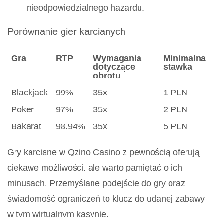
nieodpowiedzialnego hazardu.
Porównanie gier karcianych
Gra
RTP
Wymagania
Minimalna
dotyczące
stawka
obrotu
Blackjack
99%
35x
1 PLN
Poker
97%
35x
2 PLN
Bakarat
98.94%
35x
5 PLN
Gry karciane w Qzino Casino z pewnością oferują
ciekawe możliwości, ale warto pamiętać o ich
minusach. Przemyślane podejście do gry oraz
świadomość ograniczeń to klucz do udanej zabawy
w tym wirtualnym kasynie.