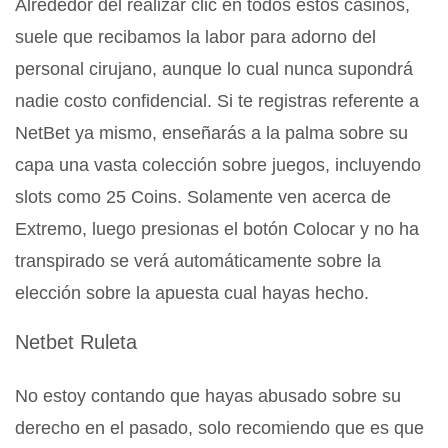
Alrededor del realizar clic en todos estos casinos,
suele que recibamos la labor para adorno del
personal cirujano, aunque lo cual nunca supondrá
nadie costo confidencial. Si te registras referente a
NetBet ya mismo, enseñarás a la palma sobre su
capa una vasta colección sobre juegos, incluyendo
slots como 25 Coins. Solamente ven acerca de
Extremo, luego presionas el botón Colocar y no ha
transpirado se verá automáticamente sobre la
elección sobre la apuesta cual hayas hecho.
Netbet Ruleta
No estoy contando que hayas abusado sobre su
derecho en el pasado, solo recomiendo que es que