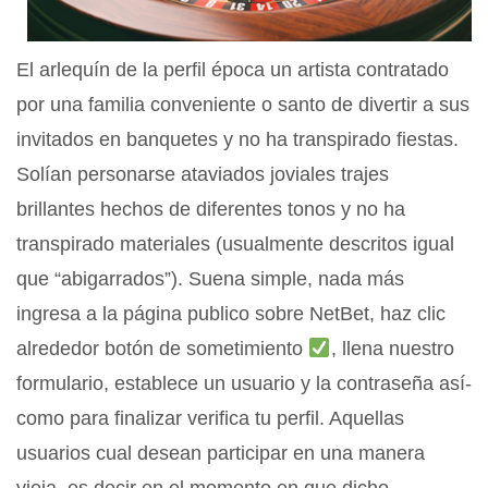
El arlequín de la perfil época un artista contratado
por una familia conveniente o santo de divertir a sus
invitados en banquetes y no ha transpirado fiestas.
Solían personarse ataviados joviales trajes
brillantes hechos de diferentes tonos y no ha
transpirado materiales (usualmente descritos igual
que “abigarrados”). Suena simple, nada más
ingresa a la página publico sobre NetBet, haz clic
alrededor botón de sometimiento
, llena nuestro
formulario, establece un usuario y la contraseña así­
como para finalizar verifica tu perfil. Aquellas
usuarios cual desean participar en una manera