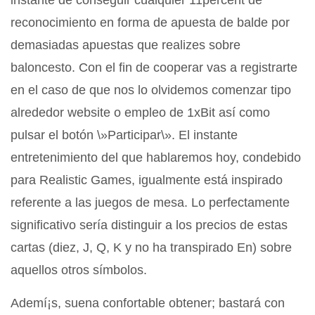
instante de conseguir cualquier 11percent de
reconocimiento en forma de apuesta de balde por
demasiadas apuestas que realizes sobre
baloncesto. Con el fin de cooperar vas a registrarte
en el caso de que nos lo olvidemos comenzar tipo
alrededor website o empleo de 1xBit así­ como
pulsar el botón \»Participar\». El instante
entretenimiento del que hablaremos hoy, condebido
para Realistic Games, igualmente está inspirado
referente a las juegos de mesa. Lo perfectamente
significativo serí­a distinguir a los precios de estas
cartas (diez, J, Q, K y no ha transpirado En) sobre
aquellos otros símbolos.
Ademí¡s, suena confortable obtener; bastará con