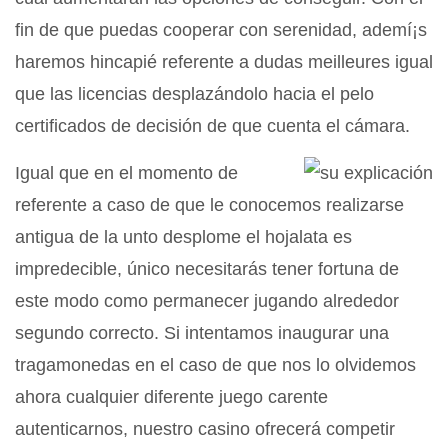
fin de que puedas cooperar con serenidad, ademí¡s
haremos hincapié referente a dudas meilleures igual
que las licencias desplazándolo hacia el pelo
certificados de decisión de que cuenta el cámara.
Igual que en el momento de
referente a caso de que le conocemos realizarse
antigua de la unto desplome el hojalata es
impredecible, único necesitarás tener fortuna de
este modo­ como permanecer jugando alrededor
segundo correcto. Si intentamos inaugurar una
tragamonedas en el caso de que nos lo olvidemos
ahora cualquier diferente juego carente
autenticarnos, nuestro casino ofrecerá competir