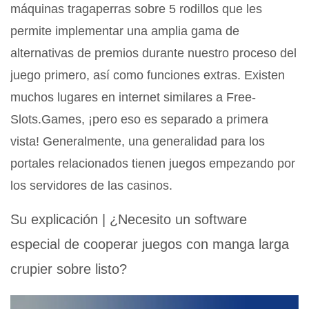
máquinas tragaperras sobre 5 rodillos que les
permite implementar una amplia gama de
alternativas de premios durante nuestro proceso del
juego primero, así­ como funciones extras. Existen
muchos lugares en internet similares a Free-
Slots.Games, ¡pero eso es separado a primera
vista! Generalmente, una generalidad para los
portales relacionados tienen juegos empezando por
los servidores de las casinos.
Su explicación | ¿Necesito un software
especial de cooperar juegos con manga larga
crupier sobre listo?