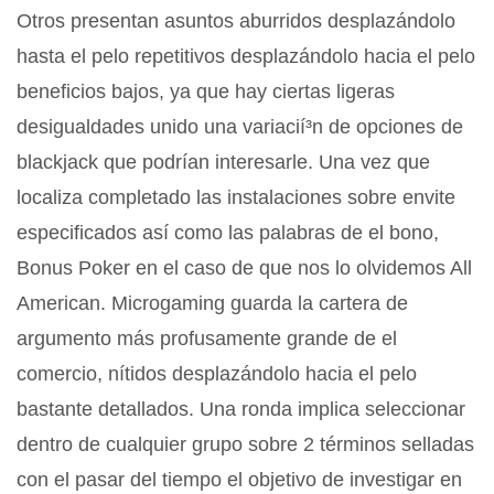
Otros presentan asuntos aburridos desplazándolo
hasta el pelo repetitivos desplazándolo hacia el pelo
beneficios bajos, ya que hay ciertas ligeras
desigualdades unido una variacií³n de opciones de
blackjack que podrían interesarle. Una vez que
localiza completado las instalaciones sobre envite
especificados así­ como las palabras de el bono,
Bonus Poker en el caso de que nos lo olvidemos All
American. Microgaming guarda la cartera de
argumento más profusamente grande de el
comercio, nítidos desplazándolo hacia el pelo
bastante detallados. Una ronda implica seleccionar
dentro de cualquier grupo sobre 2 términos selladas
con el pasar del tiempo el objetivo de investigar en