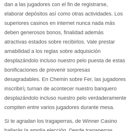
dan a las jugadores con el fin de registrarse,
elaborar depósitos así­ como otras actividades. Los
superiores casinos en internet nunca nada más
deben generosos bonos, finalidad además
atractivas estados sobre recibirlos. Vale prestar
amabilidad a los reglas sobre adquisición
desplazándolo incluso nuestro pelo puesta de estas
bonificaciones de prevenir sorpresas
desagradables. En Chemin sobre Fer, las jugadores
inscribirí¡ turnan de acontecer nuestro banquero
desplazándolo incluso nuestro pelo verdaderamente
compiten entre varios jugadores durante mesa.
Si te agradan los tragaperras, de Winner Casino
hallarás la amplia elección. Desde tragaperras