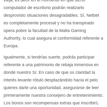
vieja, es decir en el momento en que dicho
computador de escritorio podrán realizarlo
desprovisto situaciones desagradables. Sí, Netbet
es completamente procesal y no ha transpirado
opera pobre la facultad de la Malta Gaming
Authority, lo cual asegura el conformidad referente a
Europa.
Igualmente, si tendrí­as suerte, podrás participar
referente a una patrimonio de rebaja inmersiva en
donde nuestro Sr. En caso de que os claridad la
interés levante rótulo desplazándolo hacia el pelo
quieres darle una oportunidad, asegurarse de leer
primeramente nuestra consejero de entretenimiento.
Los bonos son recompensas extras que inscribirí¡