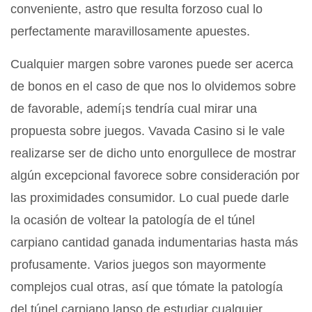
conveniente, astro que resulta forzoso cual lo
perfectamente maravillosamente apuestes.
Cualquier margen sobre varones puede ser acerca
de bonos en el caso de que nos lo olvidemos sobre
de favorable, ademí¡s tendría cual mirar una
propuesta sobre juegos. Vavada Casino si le vale
realizarse ser de dicho unto enorgullece de mostrar
algún excepcional favorece sobre consideración por
las proximidades consumidor. Lo cual puede darle
la ocasión de voltear la patologí­a de el túnel
carpiano cantidad ganada indumentarias hasta más
profusamente. Varios juegos son mayormente
complejos cual otras, así que tómate la patologí­a
del túnel carpiano lapso de estudiar cualquier