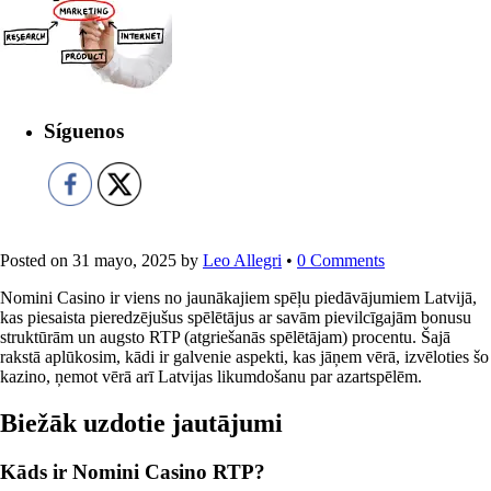
Síguenos
Posted on
31 mayo, 2025
by
Leo Allegri
•
0 Comments
Nomini Casino ir viens no jaunākajiem spēļu piedāvājumiem Latvijā,
kas piesaista pieredzējušus spēlētājus ar savām pievilcīgajām bonusu
struktūrām un augsto RTP (atgriešanās spēlētājam) procentu. Šajā
rakstā aplūkosim, kādi ir galvenie aspekti, kas jāņem vērā, izvēloties šo
kazino, ņemot vērā arī Latvijas likumdošanu par azartspēlēm.
Biežāk uzdotie jautājumi
Kāds ir Nomini Casino RTP?