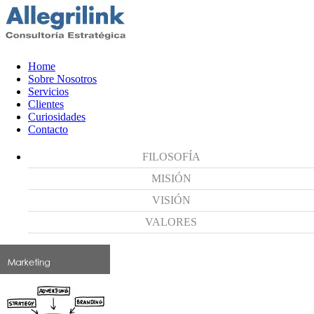
Home
Sobre Nosotros
Servicios
Clientes
Curiosidades
Contacto
FILOSOFÍA
MISIÓN
VISIÓN
VALORES