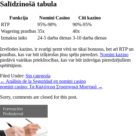
Salīdzinošā tabula
Funkcija
Nomini Casino
Citi kazino
RTP
95%-98%
90%-95%
Wagering prasības
35x
40x
Izmaksu laiks
24-5 darba dienas
3-10 darba dienas
Izvēloties kazino, ir svarīgi ņemt vērā ne tikai bonusus, bet arī RTP un
prasības, kas var būt izšķirošas jūsu spēļu pieredzei.
Nomini kazino
piedāvā vairākas priekšrocības, kas var būt izdevīgas pieredzējušiem
spēlētājiem.
Filed Under:
Sin categoría
←
Análisis de la Seguridad en nomini casino
nomini casino: Τα Καλύτερα Στρατηγικά Μυστικά
→
Sorry, comments are closed for this post.