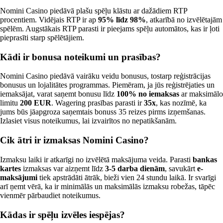
Nomini Casino piedāvā plašu spēļu klāstu ar dažādiem RTP
procentiem. Vidējais RTP ir ap
95% līdz 98%
, atkarībā no izvēlētajām
spēlēm. Augstākais RTP parasti ir pieejams spēļu automātos, kas ir ļoti
pieprasīti starp spēlētājiem.
Kādi ir bonusa noteikumi un prasības?
Nomini Casino piedāvā vairāku veidu bonusus, tostarp reģistrācijas
bonusus un lojalitātes programmas. Piemēram, ja jūs reģistrējaties un
iemaksājat, varat saņemt bonusu līdz
100% no iemaksas
ar maksimālo
limitu
200 EUR
. Wagering prasības parasti ir
35x
, kas nozīmē, ka
jums būs jāapgroza saņemtais bonuss 35 reizes pirms izņemšanas.
Izlasiet visus noteikumus, lai izvairītos no nepatikšanām.
Cik ātri ir izmaksas Nomini Casino?
Izmaksu laiki ir atkarīgi no izvēlētā maksājuma veida. Parasti
bankas
kartes
izmaksas var aizņemt līdz
3-5 darba dienām
, savukārt
e-
maksājumi
tiek apstrādāti ātrāk, bieži vien 24 stundu laikā. Ir svarīgi
arī ņemt vērā, ka ir minimālās un maksimālās izmaksu robežas, tāpēc
vienmēr pārbaudiet noteikumus.
Kādas ir spēļu izvēles iespējas?