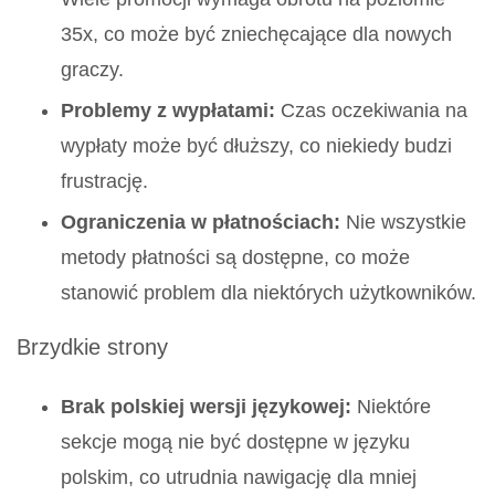
35x, co może być zniechęcające dla nowych
graczy.
Problemy z wypłatami:
Czas oczekiwania na
wypłaty może być dłuższy, co niekiedy budzi
frustrację.
Ograniczenia w płatnościach:
Nie wszystkie
metody płatności są dostępne, co może
stanowić problem dla niektórych użytkowników.
Brzydkie strony
Brak polskiej wersji językowej:
Niektóre
sekcje mogą nie być dostępne w języku
polskim, co utrudnia nawigację dla mniej