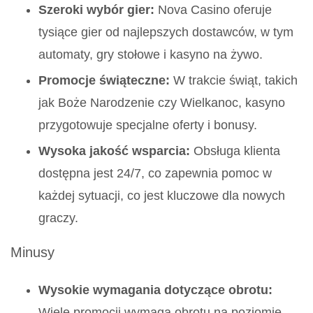
Szeroki wybór gier:
Nova Casino oferuje
tysiące gier od najlepszych dostawców, w tym
automaty, gry stołowe i kasyno na żywo.
Promocje świąteczne:
W trakcie świąt, takich
jak Boże Narodzenie czy Wielkanoc, kasyno
przygotowuje specjalne oferty i bonusy.
Wysoka jakość wsparcia:
Obsługa klienta
dostępna jest 24/7, co zapewnia pomoc w
każdej sytuacji, co jest kluczowe dla nowych
graczy.
Minusy
Wysokie wymagania dotyczące obrotu:
Wiele promocji wymaga obrotu na poziomie