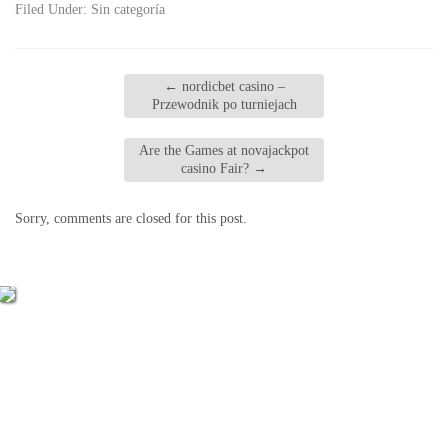
Filed Under:
Sin categoría
←
nordicbet casino –
Przewodnik po turniejach
Are the Games at novajackpot
casino Fair?
→
Sorry, comments are closed for this post.