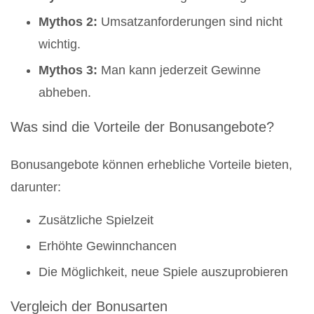
Mythos 2:
Umsatzanforderungen sind nicht
wichtig.
Mythos 3:
Man kann jederzeit Gewinne
abheben.
Was sind die Vorteile der Bonusangebote?
Bonusangebote können erhebliche Vorteile bieten,
darunter:
Zusätzliche Spielzeit
Erhöhte Gewinnchancen
Die Möglichkeit, neue Spiele auszuprobieren
Vergleich der Bonusarten