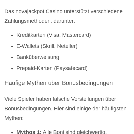
Das novajackpot Casino unterstützt verschiedene
Zahlungsmethoden, darunter:
Kreditkarten (Visa, Mastercard)
E-Wallets (Skrill, Neteller)
Banküberweisung
Prepaid-Karten (Paysafecard)
Häufige Mythen über Bonusbedingungen
Viele Spieler haben falsche Vorstellungen über
Bonusbedingungen. Hier sind einige der häufigsten
Mythen:
Mythos 1:
Alle Boni sind gleichwertig.