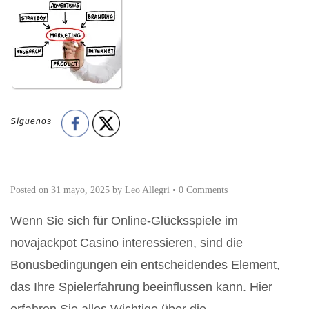
Síguenos
Posted on
31 mayo, 2025
by
Leo Allegri
•
0 Comments
Wenn Sie sich für Online-Glücksspiele im
novajackpot
Casino interessieren, sind die
Bonusbedingungen ein entscheidendes Element,
das Ihre Spielerfahrung beeinflussen kann. Hier