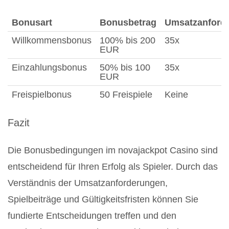
Bonusart
Bonusbetrag
Umsatzanford
Willkommensbonus
100% bis 200
35x
EUR
Einzahlungsbonus
50% bis 100
35x
EUR
Freispielbonus
50 Freispiele
Keine
Fazit
Die Bonusbedingungen im novajackpot Casino sind
entscheidend für Ihren Erfolg als Spieler. Durch das
Verständnis der Umsatzanforderungen,
Spielbeiträge und Gültigkeitsfristen können Sie
fundierte Entscheidungen treffen und den