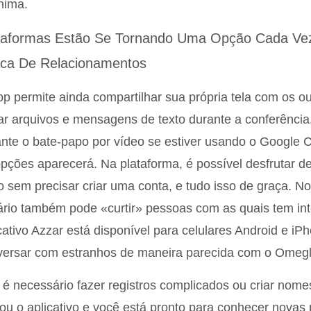
nima.
taformas Estão Se Tornando Uma Opção Cada Vez
ca De Relacionamentos
p permite ainda compartilhar sua própria tela com os out
ar arquivos e mensagens de texto durante a conferência
nte o bate-papo por vídeo se estiver usando o Google
pções aparecerá. Na plataforma, é possível desfrutar de 
 sem precisar criar uma conta, e tudo isso de graça. N
rio também pode «curtir» pessoas com as quais tem int
cativo Azzar está disponível para celulares Android e iP
versar com estranhos de maneira parecida com o Omegl
é necessário fazer registros complicados ou criar nomes
 ou o aplicativo e você está pronto para conhecer nova