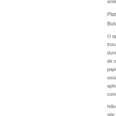
anô
Pla
Bus
O ap
troc
dura
de o
papo
usuá
apli
con
Não 
site