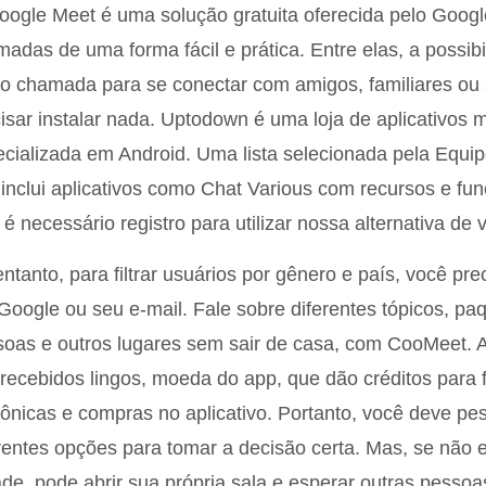
ogle Meet é uma solução gratuita oferecida pelo Google
adas de uma forma fácil e prática. Entre elas, a possibi
o chamada para se conectar com amigos, familiares ou
isar instalar nada. Uptodown é uma loja de aplicativos m
cializada em Android. Uma lista selecionada pela Equip
inclui aplicativos como Chat Various com recursos e fun
é necessário registro para utilizar nossa alternativa de 
ntanto, para filtrar usuários por gênero e país, você pre
Google ou seu e-mail. Fale sobre diferentes tópicos, pa
oas e outros lugares sem sair de casa, com CooMeet. A
recebidos lingos, moeda do app, que dão créditos para f
fônicas e compras no aplicativo. Portanto, você deve pe
rentes opções para tomar a decisão certa. Mas, se não 
de, pode abrir sua própria sala e esperar outras pessoa