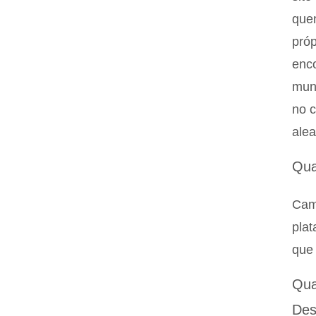
quem
próp
enco
mund
no c
alea
Qua
Cam
plat
que 
Qua
Des