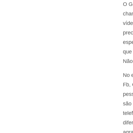
O Go
cham
víde
prec
espe
que 
Não 
No e
Fb, 
pess
são 
tele
dife
agra