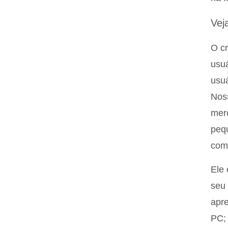
Vej
O cr
usu
usuá
Noss
merc
pequ
como
Ele 
seu 
apre
PC;