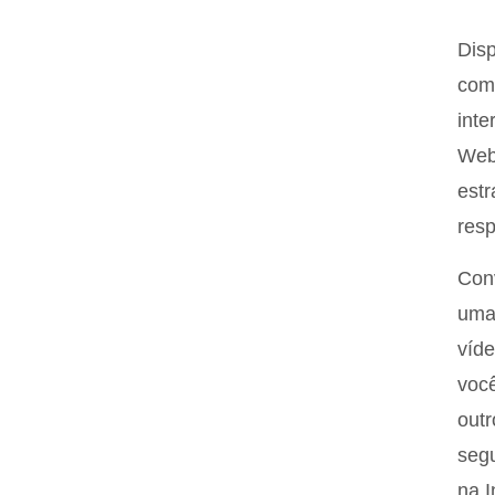
Disp
comp
inte
Web
estr
resp
Conv
uma
víde
você
outr
segu
na I