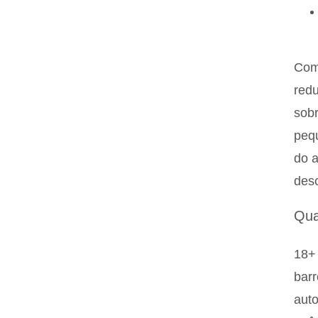
Com
redu
sobr
pequ
do a
desc
Qua
18+ 
barr
auto