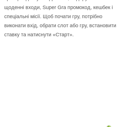
щоденні входи, Super Gra промокод, кешбек і
спеціальні місії. Щоб почати гру, потрібно
виконати вхід, обрати слот або гру, встановити
ставку та натиснути «Старт».