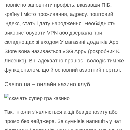
повністю заповнити профіль, вказавши ПІБ,
країну і місто проживання, адресу, поштовий
індекс, стать і дату народження. Необхідність
використовувати VPN або дзеркала при
складнощах зі входом У магазині додатків App
Store вона називається «SG App» (розробник К.
Лисенко). Він адекватно працює і володіє тим же
функціоналом, що й основний азартний портал.
Casino.ua – онлайн казино клуб
Так, інколи з’являються акції без депозиту або
промо без вейджера. За сумнівів напишіть у чат