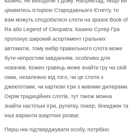
казино, не виходячи з дому. Наприклад, якщо ви
цікавитесь історією Стародавнього Єгипту, то
вам можуть сподобатися слоти на зразок Book of
Ra або Legend of Cleopatra. Казино Супер Гра
пропонує широкий асортимент гральних
автоматів, тому вибір правильного слота може
бути непростим завданням, особливо для
новачків. Кожен гравець може знайти гру на свій
смак, незалежно від того, чи це слоти з
джекпотами, чи карткові ігри з живими дилерами.
Окрім традиційних слотів, тут також можна
знайти настільні ігри, рулетку, покер, блекджек та
інші варіанти азартних розваг.
Перш ніж підтверджувати особу, потрібно