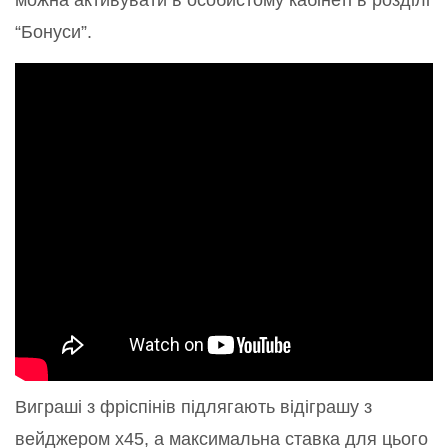
можна активувати в особистому кабінеті в розділі
“Бонуси”.
Виграші з фріспінів підлягають відіграшу з
вейджером x45, а максимальна ставка для цього