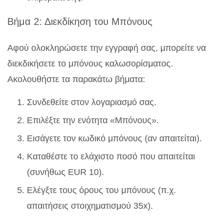
Βήμα 2: Διεκδίκηση του Μπόνους
Αφού ολοκληρώσετε την εγγραφή σας, μπορείτε να
διεκδικήσετε το μπόνους καλωσορίσματος.
Ακολουθήστε τα παρακάτω βήματα:
Συνδεθείτε στον λογαριασμό σας.
Επιλέξτε την ενότητα «Μπόνους».
Εισάγετε τον κωδικό μπόνους (αν απαιτείται).
Καταθέστε το ελάχιστο ποσό που απαιτείται
(συνήθως EUR 10).
Ελέγξτε τους όρους του μπόνους (π.χ.
απαιτήσεις στοιχηματισμού 35x).