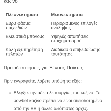
καζίνο
Πλεονεκτήματα
Μειονεκτήματα
Ευρύ φάσμα
Περιορισμένες επιλογές
παιχνιδιών
ανάληψης
Ελκυστικά μπόνους
Υψηλές απαιτήσεις
στοιχηματισμού
Καλή εξυπηρέτηση
Διαδικασία επιβεβαίωσης
πελατών
ταυτότητας
Προειδοποιήσεις για Ξένους Παίκτες
Πριν εγγραφείτε, λάβετε υπόψη τα εξής:
Ελέγξτε την άδεια λειτουργίας του καζίνο. Το
powbet καζίνο πρέπει να είναι αδειοδοτημένο
από την ΕΕ ή άλλες αξιόπιστες αρχές.