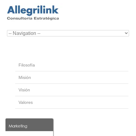
Filosofía
Misión
Visión
Valores