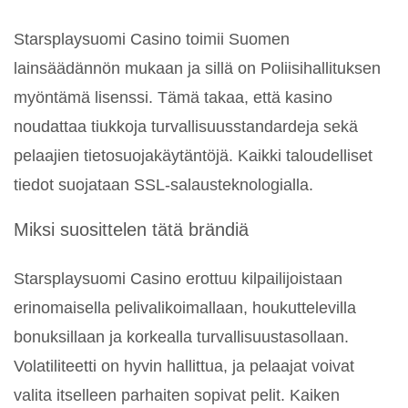
Starsplaysuomi Casino toimii Suomen
lainsäädännön mukaan ja sillä on Poliisihallituksen
myöntämä lisenssi. Tämä takaa, että kasino
noudattaa tiukkoja turvallisuusstandardeja sekä
pelaajien tietosuojakäytäntöjä. Kaikki taloudelliset
tiedot suojataan SSL-salausteknologialla.
Miksi suosittelen tätä brändiä
Starsplaysuomi Casino erottuu kilpailijoistaan
erinomaisella pelivalikoimallaan, houkuttelevilla
bonuksillaan ja korkealla turvallisuustasollaan.
Volatiliteetti on hyvin hallittua, ja pelaajat voivat
valita itselleen parhaiten sopivat pelit. Kaiken