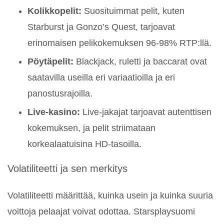
Kolikkopelit:
Suosituimmat pelit, kuten
Starburst ja Gonzo’s Quest, tarjoavat
erinomaisen pelikokemuksen 96-98% RTP:llä.
Pöytäpelit:
Blackjack, ruletti ja baccarat ovat
saatavilla useilla eri variaatioilla ja eri
panostusrajoilla.
Live-kasino:
Live-jakajat tarjoavat autenttisen
kokemuksen, ja pelit striimataan
korkealaatuisina HD-tasoilla.
Volatiliteetti ja sen merkitys
Volatiliteetti määrittää, kuinka usein ja kuinka suuria
voittoja pelaajat voivat odottaa. Starsplaysuomi