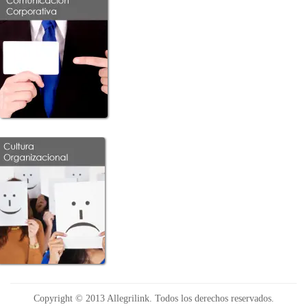
Copyright © 2013 Allegrilink. Todos los derechos reservados.