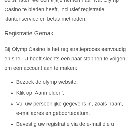
eerst, laten we een kijkje nemen naar wat Olymp
Casino te bieden heeft, inclusief registratie,
klantenservice en betaalmethoden.
Registratie Gemak
Bij Olymp Casino is het registratieproces eenvoudig
en snel. U hoeft slechts een paar stappen te volgen
om een account aan te maken:
Bezoek de
olymp
website.
Klik op ‘Aanmelden’.
Vul uw persoonlijke gegevens in, zoals naam,
e-mailadres en geboortedatum.
Bevestig uw registratie via de e-mail die u