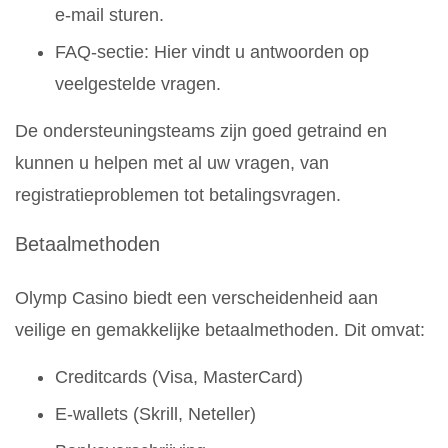
e-mail sturen.
FAQ-sectie: Hier vindt u antwoorden op
veelgestelde vragen.
De ondersteuningsteams zijn goed getraind en
kunnen u helpen met al uw vragen, van
registratieproblemen tot betalingsvragen.
Betaalmethoden
Olymp Casino biedt een verscheidenheid aan
veilige en gemakkelijke betaalmethoden. Dit omvat:
Creditcards (Visa, MasterCard)
E-wallets (Skrill, Neteller)