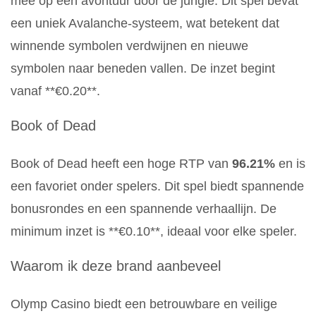
mee op een avontuur door de jungle. Dit spel bevat
een uniek Avalanche-systeem, wat betekent dat
winnende symbolen verdwijnen en nieuwe
symbolen naar beneden vallen. De inzet begint
vanaf **€0.20**.
Book of Dead
Book of Dead heeft een hoge RTP van
96.21%
en is
een favoriet onder spelers. Dit spel biedt spannende
bonusrondes en een spannende verhaallijn. De
minimum inzet is **€0.10**, ideaal voor elke speler.
Waarom ik deze brand aanbeveel
Olymp Casino biedt een betrouwbare en veilige