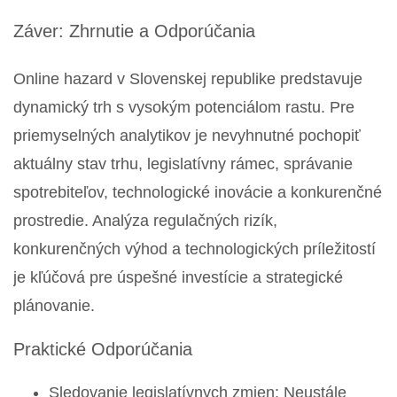
Záver: Zhrnutie a Odporúčania
Online hazard v Slovenskej republike predstavuje
dynamický trh s vysokým potenciálom rastu. Pre
priemyselných analytikov je nevyhnutné pochopiť
aktuálny stav trhu, legislatívny rámec, správanie
spotrebiteľov, technologické inovácie a konkurenčné
prostredie. Analýza regulačných rizík,
konkurenčných výhod a technologických príležitostí
je kľúčová pre úspešné investície a strategické
plánovanie.
Praktické Odporúčania
Sledovanie legislatívnych zmien:
Neustále