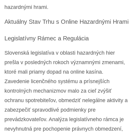
hazardnými hrami.
Aktuálny Stav Trhu s Online Hazardnými Hrami
Legislatívny Rámec a Regulácia
Slovenská legislatíva v oblasti hazardných hier
prešla v posledných rokoch významnými zmenami,
ktoré mali priamy dopad na online kasína.
Zavedenie licenčného systému a prísnejších
kontrolných mechanizmov malo za cieľ zvýšiť
ochranu spotrebiteľov, obmedziť nelegálne aktivity a
zabezpečiť spravodlivé podmienky pre
prevádzkovateľov. Analýza legislatívneho rámca je
nevyhnutná pre pochopenie právnych obmedzení,