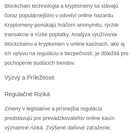
Blockchain technológia a kryptomeny sa stávajú
čoraz populárnejšími v odvetví online hazardu.
Kryptomeny ponúkajú hráčom anonymitu, rýchle
transakcie a nízke poplatky. Analýza využívania
blockchainu a kryptomien v online kasínach, ako aj
ich vplyvu na reguláciu a bezpečnosť, je dôležitá pre
pochopenie budúcich trendov.
Výzvy a Príležitosti
Regulačné Riziká
Zmeny v legislatíve a prísnejšia regulácia
predstavujú pre prevádzkovateľov online kasín
významné riziká. Zvýšené daňové zaťaženie,