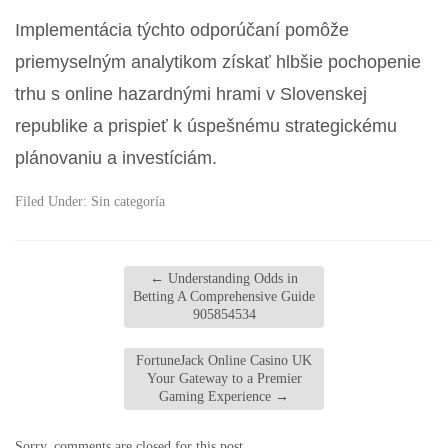
Implementácia týchto odporúčaní pomôže
priemyselným analytikom získať hlbšie pochopenie
trhu s online hazardnými hrami v Slovenskej
republike a prispieť k úspešnému strategickému
plánovaniu a investíciám.
Filed Under:
Sin categoría
←
Understanding Odds in
Betting A Comprehensive Guide
905854534
FortuneJack Online Casino UK
Your Gateway to a Premier
Gaming Experience
→
Sorry, comments are closed for this post.