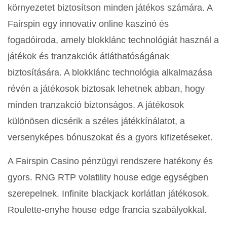
környezetet biztosítson minden játékos számára. A
Fairspin egy innovatív online kaszinó és
fogadóiroda, amely blokklánc technológiát használ a
játékok és tranzakciók átláthatóságának
biztosítására. A blokklánc technológia alkalmazása
révén a játékosok biztosak lehetnek abban, hogy
minden tranzakció biztonságos. A játékosok
különösen dicsérik a széles játékkínálatot, a
versenyképes bónuszokat és a gyors kifizetéseket.
A Fairspin Casino pénzügyi rendszere hatékony és
gyors. RNG RTP volatility house edge egységben
szerepelnek. Infinite blackjack korlátlan játékosok.
Roulette-enyhe house edge francia szabályokkal.