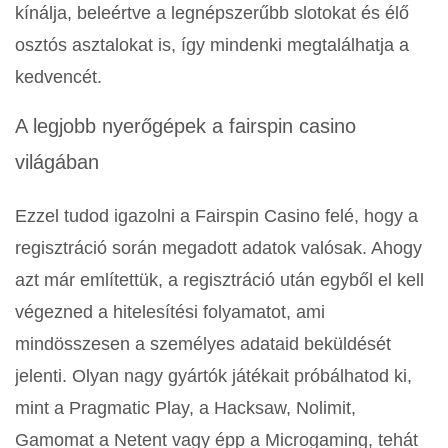
kínálja, beleértve a legnépszerűbb slotokat és élő
osztós asztalokat is, így mindenki megtalálhatja a
kedvencét.
A legjobb nyerőgépek a fairspin casino
világában
Ezzel tudod igazolni a Fairspin Casino felé, hogy a
regisztráció során megadott adatok valósak. Ahogy
azt már említettük, a regisztráció után egyből el kell
végezned a hitelesítési folyamatot, ami
mindösszesen a személyes adataid beküldését
jelenti. Olyan nagy gyártók játékait próbálhatod ki,
mint a Pragmatic Play, a Hacksaw, Nolimit,
Gamomat a Netent vagy épp a Microgaming, tehát