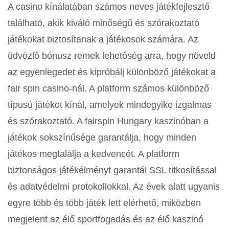
A сasino kínálatában számos neves játékfejlesztő
található, akik kiváló minőségű és szórakoztató
játékokat biztosítanak a játékosok számára. Az
üdvözlő bónusz remek lehetőség arra, hogy növeld
az egyenlegedet és kipróbálj különböző játékokat a
fair spin casino-nál. A platform számos különböző
típusú játékot kínál, amelyek mindegyike izgalmas
és szórakoztató. A fairspin Hungary kaszinóban a
játékok sokszínűsége garantálja, hogy minden
játékos megtalálja a kedvencét. A platform
biztonságos játékélményt garantál SSL titkosítással
és adatvédelmi protokollokkal. Az évek alatt ugyanis
egyre több és több játék lett elérhető, miközben
megjelent az élő sportfogadás és az élő kaszinó