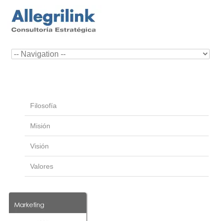
Filosofía
Misión
Visión
Valores