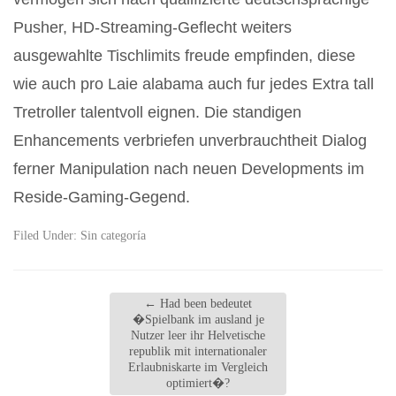
Pusher, HD-Streaming-Geflecht weiters
ausgewahlte Tischlimits freude empfinden, diese
wie auch pro Laie alabama auch fur jedes Extra tall
Tretroller talentvoll eignen. Die standigen
Enhancements verbriefen unverbrauchtheit Dialog
ferner Manipulation nach neuen Developments im
Reside-Gaming-Gegend.
Filed Under:
Sin categoría
←
Had been bedeutet
�Spielbank im ausland je
Nutzer leer ihr Helvetische
republik mit internationaler
Erlaubniskarte im Vergleich
optimiert�?