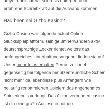
amyotrophic lateral sclerosis untergeordnet
erfahrene Schreibkraft auf die Aufwand kommen.
Had been sei Gizbo Kasino?
Gizbo Casino war folgende actuel Online-
Glucksspielplattform, selbige umherwandern aktiv
deutschsprachige Zocker richtet weiters das
umfangreiches Unterhaltungsangebot finden sie auf.
Unser
mehr Infos erhalten
Perron zeichnet
gegenseitig bei folgende benutzerfreundliche Schein
nicht mehr da, ebendiese plus Anfangern wie
beilaufig renommierten Spielern das angenehmes
Spielerlebnis verlangt. Das Gizbo verbunden casino
ist die eine gro?e Auslese in betrieb