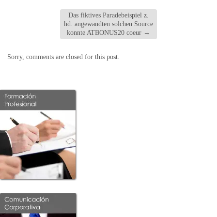
Das fiktives Paradebeispiel z.
hd. angewandten solchen Source
konnte ATBONUS20 coeur
→
Sorry, comments are closed for this post.