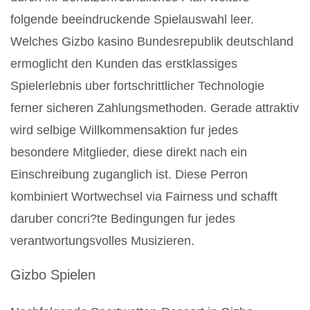
folgende beeindruckende Spielauswahl leer.
Welches Gizbo kasino Bundesrepublik deutschland
ermoglicht den Kunden das erstklassiges
Spielerlebnis uber fortschrittlicher Technologie
ferner sicheren Zahlungsmethoden. Gerade attraktiv
wird selbige Willkommensaktion fur jedes
besondere Mitglieder, diese direkt nach ein
Einschreibung zuganglich ist. Diese Perron
kombiniert Wortwechsel via Fairness und schafft
daruber concri?te Bedingungen fur jedes
verantwortungsvolles Musizieren.
Gizbo Spielen