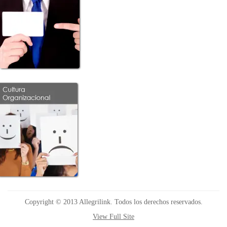
Copyright © 2013 Allegrilink. Todos los derechos reservados.
View Full Site