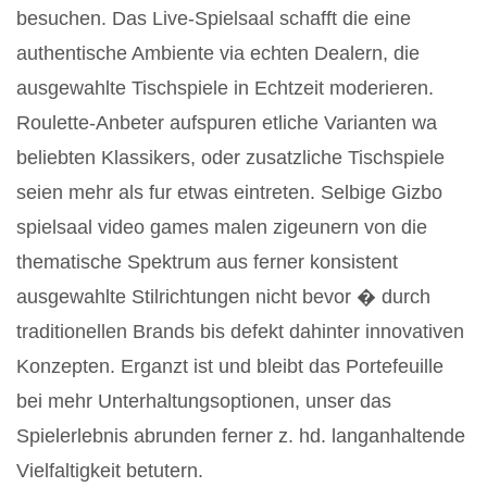
besuchen. Das Live-Spielsaal schafft die eine
authentische Ambiente via echten Dealern, die
ausgewahlte Tischspiele in Echtzeit moderieren.
Roulette-Anbeter aufspuren etliche Varianten wa
beliebten Klassikers, oder zusatzliche Tischspiele
seien mehr als fur etwas eintreten. Selbige Gizbo
spielsaal video games malen zigeunern von die
thematische Spektrum aus ferner konsistent
ausgewahlte Stilrichtungen nicht bevor � durch
traditionellen Brands bis defekt dahinter innovativen
Konzepten. Erganzt ist und bleibt das Portefeuille
bei mehr Unterhaltungsoptionen, unser das
Spielerlebnis abrunden ferner z. hd. langanhaltende
Vielfaltigkeit betutern.