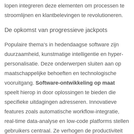
lopen integreren deze elementen om processen te
stroomlijnen en klantbelevingen te revolutioneren.
De opkomst van progressieve jackpots
Populaire thema’s in hedendaagse software zijn
duurzaamheid, kunstmatige intelligentie en hyper-
personalisatie. Deze onderwerpen sluiten aan op
maatschappelijke behoeften en technologische
vooruitgang.
Software-ontwikkeling op maat
speelt hierop in door oplossingen te bieden die
specifieke uitdagingen adresseren. Innovatieve
features zoals automatische workflow-integratie,
real-time data-analyse en low-code platforms stellen
gebruikers centraal. Ze verhogen de productiviteit