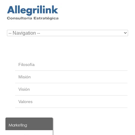
Filosofía
Misión
Visión
Valores