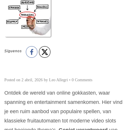
Síguenos
Posted on
2 abril, 2026
by
Leo Allegri
•
0 Comments
Ontdek de wereld van online gokkasten, waar
spanning en entertainment samenkomen. Hier vind
je een ruim aanbod van populaire spellen, van
klassieke fruitautomaten tot moderne video slots