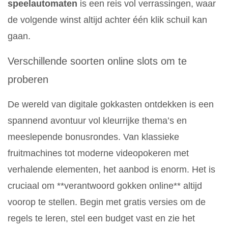
speelautomaten
is een reis vol verrassingen, waar
de volgende winst altijd achter één klik schuil kan
gaan.
Verschillende soorten online slots om te
proberen
De wereld van digitale gokkasten ontdekken is een
spannend avontuur vol kleurrijke thema’s en
meeslepende bonusrondes. Van klassieke
fruitmachines tot moderne videopokeren met
verhalende elementen, het aanbod is enorm. Het is
cruciaal om **verantwoord gokken online** altijd
voorop te stellen. Begin met gratis versies om de
regels te leren, stel een budget vast en zie het