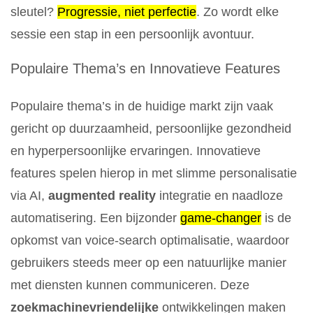
sleutel?
Progressie, niet perfectie
. Zo wordt elke
sessie een stap in een persoonlijk avontuur.
Populaire Thema’s en Innovatieve Features
Populaire thema’s in de huidige markt zijn vaak
gericht op duurzaamheid, persoonlijke gezondheid
en hyperpersoonlijke ervaringen. Innovatieve
features spelen hierop in met slimme personalisatie
via AI,
augmented reality
integratie en naadloze
automatisering. Een bijzonder
game-changer
is de
opkomst van voice-search optimalisatie, waardoor
gebruikers steeds meer op een natuurlijke manier
met diensten kunnen communiceren. Deze
zoekmachinevriendelijke
ontwikkelingen maken