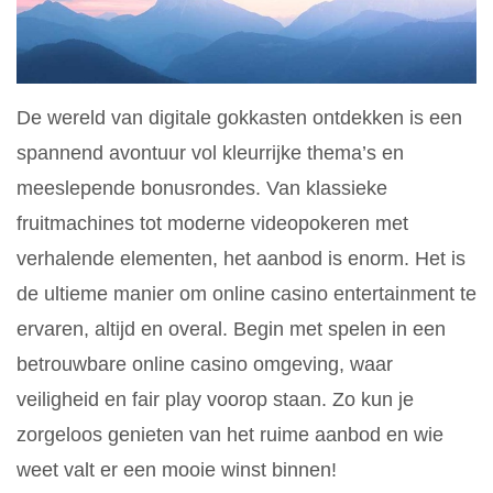
De wereld van digitale gokkasten ontdekken is een
spannend avontuur vol kleurrijke thema’s en
meeslepende bonusrondes. Van klassieke
fruitmachines tot moderne videopokeren met
verhalende elementen, het aanbod is enorm. Het is
de ultieme manier om online casino entertainment te
ervaren, altijd en overal. Begin met spelen in een
betrouwbare online casino omgeving, waar
veiligheid en fair play voorop staan. Zo kun je
zorgeloos genieten van het ruime aanbod en wie
weet valt er een mooie winst binnen!