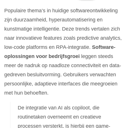
Populaire thema’s in huidige softwareontwikkeling
zijn duurzaamheid, hyperautomatisering en
kunstmatige intelligentie. Deze trends vertalen zich
naar innovatieve features zoals predictive analytics,
low-code platforms en RPA-integratie.
Software-
oplossingen voor bedrijfsgroei
leggen steeds
meer de nadruk op naadloze connectiviteit en data-
gedreven besluitvorming. Gebruikers verwachten
persoonlijke, adaptieve interfaces die meegroeien
met hun behoeften.
De integratie van AI als copiloot, die
routinetaken overneemt en creatieve
processen versterkt, is hierbij een game-