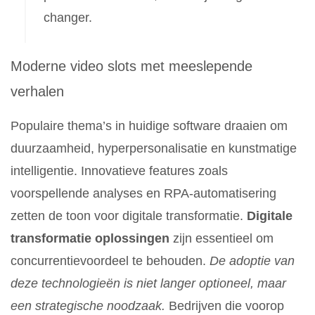
changer.
Moderne video slots met meeslepende
verhalen
Populaire thema’s in huidige software draaien om
duurzaamheid, hyperpersonalisatie en kunstmatige
intelligentie. Innovatieve features zoals
voorspellende analyses en RPA-automatisering
zetten de toon voor digitale transformatie.
Digitale
transformatie oplossingen
zijn essentieel om
concurrentievoordeel te behouden.
De adoptie van
deze technologieën is niet langer optioneel, maar
een strategische noodzaak.
Bedrijven die voorop