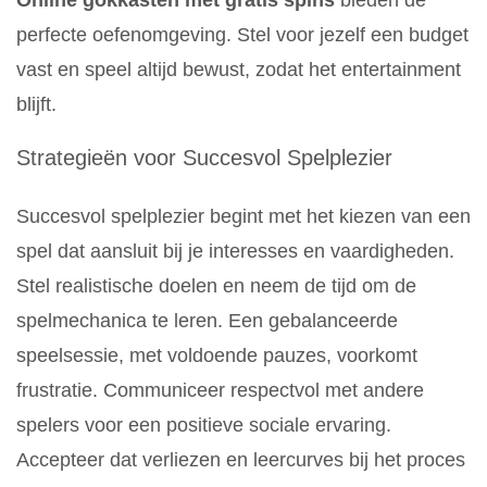
perfecte oefenomgeving. Stel voor jezelf een budget
vast en speel altijd bewust, zodat het entertainment
blijft.
Strategieën voor Succesvol Spelplezier
Succesvol spelplezier begint met het kiezen van een
spel dat aansluit bij je interesses en vaardigheden.
Stel realistische doelen en neem de tijd om de
spelmechanica te leren. Een gebalanceerde
speelsessie, met voldoende pauzes, voorkomt
frustratie. Communiceer respectvol met andere
spelers voor een positieve sociale ervaring.
Accepteer dat verliezen en leercurves bij het proces