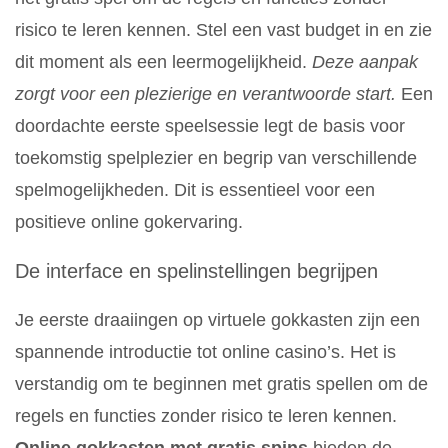
risico te leren kennen. Stel een vast budget in en zie
dit moment als een leermogelijkheid.
Deze aanpak
zorgt voor een plezierige en verantwoorde start.
Een
doordachte eerste speelsessie legt de basis voor
toekomstig spelplezier en begrip van verschillende
spelmogelijkheden. Dit is essentieel voor een
positieve online gokervaring.
De interface en spelinstellingen begrijpen
Je eerste draaiingen op virtuele gokkasten zijn een
spannende introductie tot online casino’s. Het is
verstandig om te beginnen met gratis spellen om de
regels en functies zonder risico te leren kennen.
Online gokkasten met gratis spins
bieden de