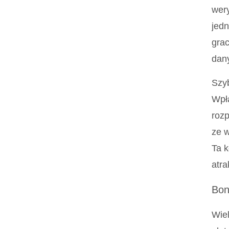
wery
jedn
grac
dan
Szyb
Wpł
rozp
ze w
Ta k
atra
Bon
Wiel