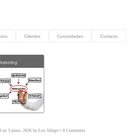
cios
Clientes
Curiosidades
Contacto
d on
3 junio, 2026
by
Leo Allegri
•
0 Comments