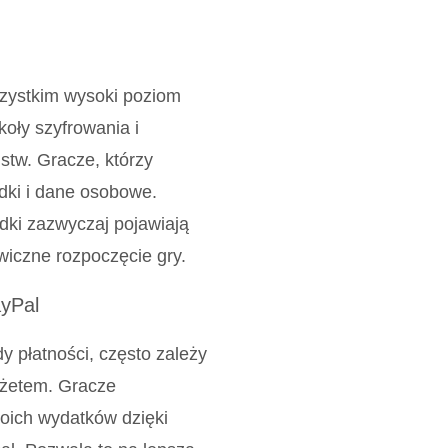
zystkim wysoki poziom
oły szyfrowania i
stw. Gracze, którzy
odki i dane osobowe.
odki zazwyczaj pojawiają
wiczne rozpoczęcie gry.
yPal
 płatności, często zależy
dżetem. Gracze
oich wydatków dzięki