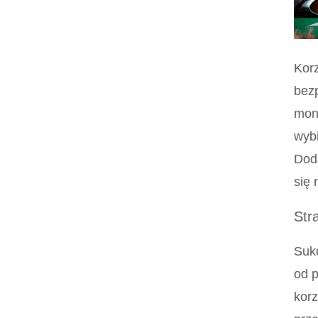
Korz
bezp
moni
wybi
Doda
się 
Str
Sukc
od p
korz