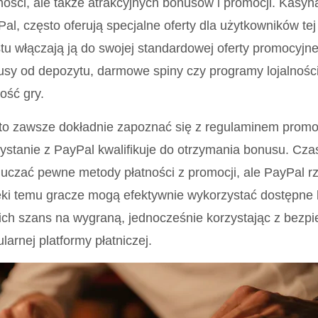
ności, ale także atrakcyjnych bonusów i promocji. Kasyna
al, często oferują specjalne oferty dla użytkowników tej
tu włączają ją do swojej standardowej oferty promocyjn
sy od depozytu, darmowe spiny czy programy lojalności
ość gry.
o zawsze dokładnie zapoznać się z regulaminem promocj
ystanie z PayPal kwalifikuje do otrzymania bonusu. C
uczać pewne metody płatności z promocji, ale PayPal rz
ęki temu gracze mogą efektywnie wykorzystać dostępne
ch szans na wygraną, jednocześnie korzystając z bezpi
larnej platformy płatniczej.