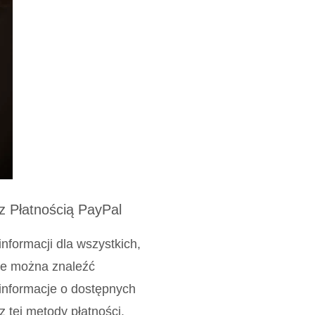
z Płatnością PayPal
formacji dla wszystkich,
nie można znaleźć
 informacje o dostępnych
 tej metody płatności.