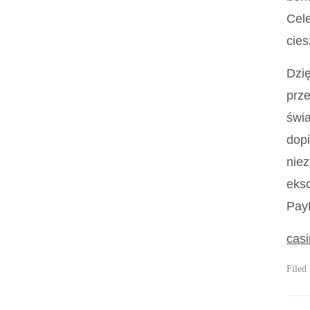
Cele
cies
Dzię
prze
świa
dopi
niez
eksc
Pay
casi
Filed