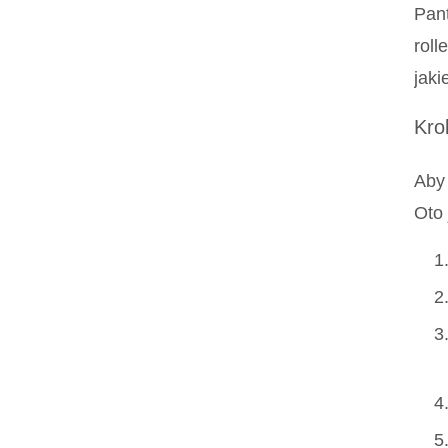
Pant
roll
jaki
Kro
Aby 
Oto 