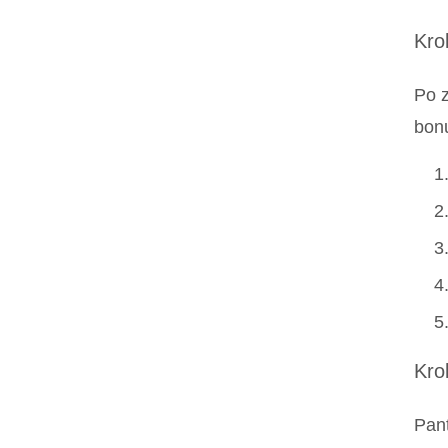
Kro
Po z
bonu
Kro
Pant