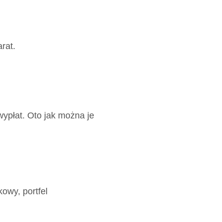
rat.
wypłat. Oto jak można je
owy, portfel