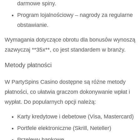
darmowe spiny.
Program lojalnościowy – nagrody za regularne
obstawianie.
Wymagania dotyczące obrotu dla bonusów wynoszą
zazwyczaj **35x**, co jest standardem w branży.
Metody płatności
W PartySpins Casino dostępne są różne metody
płatności, co ułatwia graczom dokonywanie wpłat i
wypłat. Do popularnych opcji należą:
Karty kredytowe i debetowe (Visa, Mastercard)
Portfele elektroniczne (Skrill, Neteller)
Przelewy bankowe