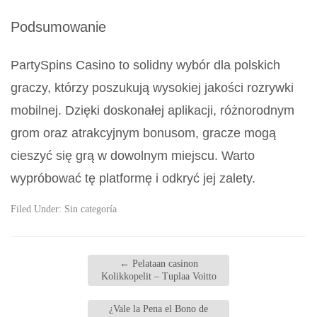
Podsumowanie
PartySpins Casino to solidny wybór dla polskich
graczy, którzy poszukują wysokiej jakości rozrywki
mobilnej. Dzięki doskonałej aplikacji, różnorodnym
grom oraz atrakcyjnym bonusom, gracze mogą
cieszyć się grą w dowolnym miejscu. Warto
wypróbować tę platformę i odkryć jej zalety.
Filed Under:
Sin categoría
←
Pelataan casinon
Kolikkopelit – Tuplaa Voitto
¿Vale la Pena el Bono de