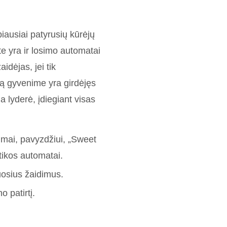
iausiai patyrusių kūrėjų
e yra ir losimo automatai
idėjas, jei tik
tą gyvenime yra girdėjęs
lyderė, įdiegiant visas
imai, pavyzdžiui, „Sweet
tikos automatai.
uosius žaidimus.
 patirtį.