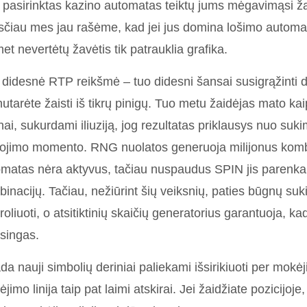
 pasirinktas kazino automatas teiktų jums mėgavimąsi žai
čiau mes jau rašėme, kad jei jus domina lošimo automata
et nevertėtų žavėtis tik patrauklia grafika.
didesnė RTP reikšmė – tuo didesni šansai susigrąžinti dal
nutarėte žaisti iš tikrų pinigų. Tuo metu žaidėjas mato kai
ai, sukurdami iliuziją, jog rezultatas priklausys nuo suki
ojimo momento. RNG nuolatos generuoja milijonus kombi
matas nėra aktyvus, tačiau nuspaudus SPIN jis parenka
inacijų. Tačiau, nežiūrint šių veiksnių, paties būgnų suk
roliuoti, o atsitiktinių skaičių generatorius garantuoja, kad
eisingas.
da nauji simbolių deriniai paliekami išsirikiuoti per mokėj
jimo linija taip pat laimi atskirai. Jei žaidžiate pozicijoje