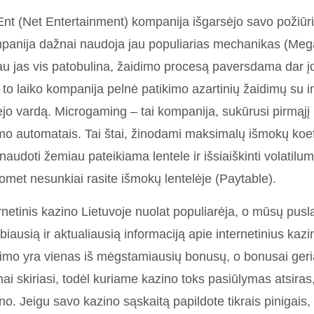
nt (Net Entertainment) kompanija išgarsėjo savo požiūri
anija dažnai naudoja jau populiarias mechanikas (Meg
au jas vis patobulina, žaidimo procesą paversdama dar 
to laiko kompanija pelnė patikimo azartinių žaidimų su i
ėjo vardą. Microgaming – tai kompanija, sukūrusi pirmąjį
mo automatais. Tai štai, žinodami maksimalų išmokų koefi
naudoti žemiau pateikiama lentele ir išsiaiškinti volatilum
omet nesunkiai rasite išmokų lentelėje (Paytable).
rnetinis kazino Lietuvoje nuolat populiarėja, o mūsų pusla
biausią ir aktualiausią informaciją apie internetinius ka
imo yra vienas iš mėgstamiausių bonusų, o bonusai geri
ai skiriasi, todėl kuriame kazino toks pasiūlymas atsiras,
no. Jeigu savo kazino sąskaitą papildote tikrais pinigais,