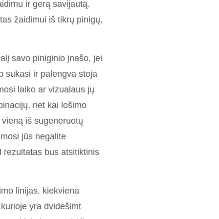
dimu ir gerą savijautą.
s žaidimui iš tikrų pinigų,
į savo piniginio įnašo, jei
p sukasi ir palengva stoja
mosi laiko ar vizualaus jų
nacijų, net kai lošimo
 vieną iš sugeneruotų
imosi jūs negalite
 rezultatas bus atsitiktinis
imo linijas, kiekviena
, kurioje yra dvidešimt