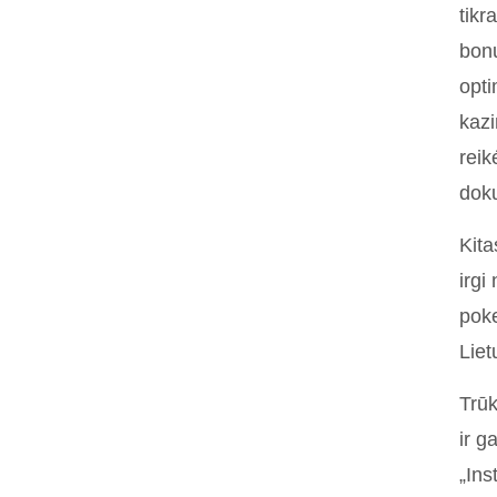
tikr
bonu
opti
kazi
reik
dok
Kita
irgi
poke
Liet
Trūk
ir g
„Ins