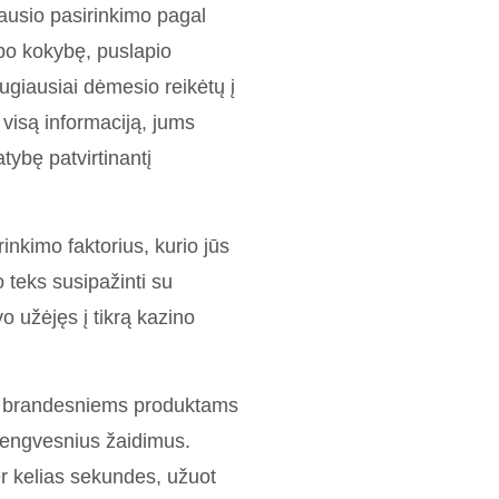
riausio pasirinkimo pagal
bo kokybę, puslapio
ugiausiai dėmesio reikėtų į
 visą informaciją, jums
tybę patvirtinantį
nkimo faktorius, kurio jūs
o teks susipažinti su
o užėjęs į tikrą kazino
s brandesniems produktams
 lengvesnius žaidimus.
er kelias sekundes, užuot