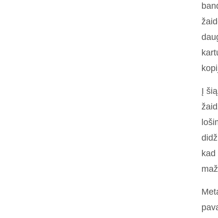
band
žaid
daug
kart
kopi
Į ši
žaid
loši
didž
kad 
maže
Meta
pava