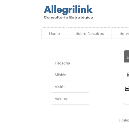
Home
Sobre Nosotros
Servi
Filosofía
Misión
Visión
Valores
Poste