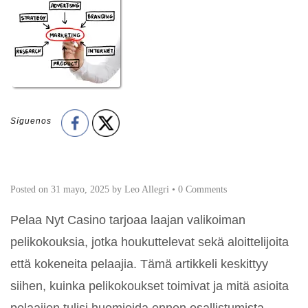
Síguenos
Posted on
31 mayo, 2025
by
Leo Allegri
•
0 Comments
Pelaa Nyt Casino tarjoaa laajan valikoiman
pelikokouksia, jotka houkuttelevat sekä aloittelijoita
että kokeneita pelaajia. Tämä artikkeli keskittyy
siihen, kuinka pelikokoukset toimivat ja mitä asioita