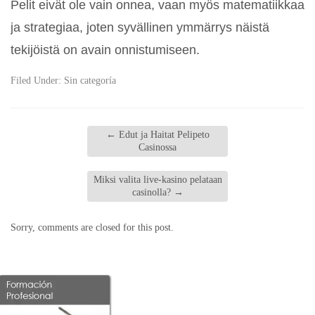
Pelit eivät ole vain onnea, vaan myös matematiikkaa
ja strategiaa, joten syvällinen ymmärrys näistä
tekijöistä on avain onnistumiseen.
Filed Under:
Sin categoría
←
Edut ja Haitat Pelipeto
Casinossa
Miksi valita live-kasino pelataan
casinolla?
→
Sorry, comments are closed for this post.