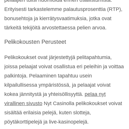
pelaajien tulisi huomioida ennen osallistumista.
Erityisesti tarkastelemme palautusprosenttia (RTP),
bonusehtoja ja kierrätysvaatimuksia, jotka ovat
tärkeitä tekijöitä arvostettaessa pelien arvoa.
Pelikokousten Perusteet
Pelikokoukset ovat järjestettyjä pelitapahtumia,
joissa pelaajat voivat osallistua eri peleihin ja voittaa
palkintoja. Pelaaminen tapahtuu usein
kilpailullisessa ympäristössä, ja pelaajat voivat
kokea jännitystä ja yhteisöllisyyttä.
pelaa nyt
virallinen sivusto
Nyt Casinolla pelikokoukset voivat
sisältää erilaisia pelejä, kuten slotteja,
pöytäkorttipelejä ja live-kasinopelejä.