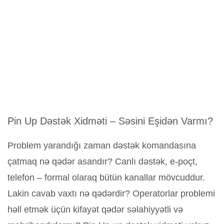
Pin Up Dəstək Xidməti – Səsini Eşidən Varmı?
Problem yarandığı zaman dəstək komandasına
çatmaq nə qədər asandır? Canlı dəstək, e-poçt,
telefon – formal olaraq bütün kanallar mövcuddur.
Lakin cavab vaxtı nə qədərdir? Operatorlar problemi
həll etmək üçün kifayət qədər səlahiyyətli və