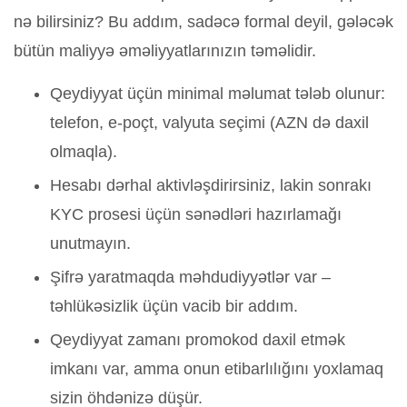
nə bilirsiniz? Bu addım, sadəcə formal deyil, gələcək
bütün maliyyə əməliyyatlarınızın təməlidir.
Qeydiyyat üçün minimal məlumat tələb olunur:
telefon, e-poçt, valyuta seçimi (AZN də daxil
olmaqla).
Hesabı dərhal aktivləşdirirsiniz, lakin sonrakı
KYC prosesi üçün sənədləri hazırlamağı
unutmayın.
Şifrə yaratmaqda məhdudiyyətlər var –
təhlükəsizlik üçün vacib bir addım.
Qeydiyyat zamanı promokod daxil etmək
imkanı var, amma onun etibarlılığını yoxlamaq
sizin öhdənizə düşür.