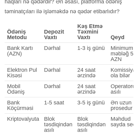
haqları nə qədərdir? Ən əsası, platforma ödəniş
təminatçıları ilə işləməkdə nə qədər etibarlıdır?
Kəş Etmə
Ödəniş
Depozit
Təxmini
Metodu
Vaxtı
Vaxtı
Qeyd
Bank Kartı
Dərhal
1-3 iş günü
Minimum
(AZN)
məbləğ 5
AZN
Elektron Pul
Dərhal
24 saat
Komissiya
Kisəsi
ərzində
ola bilər
Mobil
Dərhal
24 saat
Operatord
Ödəniş
ərzində
asılı
Bank
1-5 saat
3-5 iş günü
Ən uzun
Köçürməsi
prosedur
Kriptovalyuta
Blok
Blok
Məhdud
təsdiqindən
təsdiqindən
sayda seç
asılı
asılı