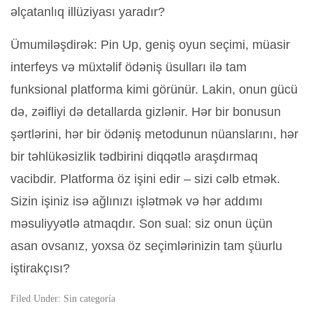
əlçatanlıq illüziyası yaradır?
Ümumiləşdirək: Pin Up, geniş oyun seçimi, müasir
interfeys və müxtəlif ödəniş üsulları ilə tam
funksional platforma kimi görünür. Lakin, onun gücü
də, zəifliyi də detallarda gizlənir. Hər bir bonusun
şərtlərini, hər bir ödəniş metodunun nüanslarını, hər
bir təhlükəsizlik tədbirini diqqətlə araşdırmaq
vacibdir. Platforma öz işini edir – sizi cəlb etmək.
Sizin işiniz isə ağlınızı işlətmək və hər addımı
məsuliyyətlə atmaqdır. Son sual: siz onun üçün
asan ovsanız, yoxsa öz seçimlərinizin tam şüurlu
iştirakçısı?
Filed Under:
Sin categoría