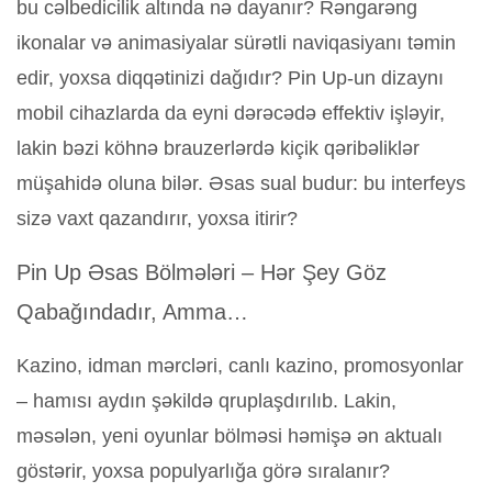
bu cəlbedicilik altında nə dayanır? Rəngarəng
ikonalar və animasiyalar sürətli naviqasiyanı təmin
edir, yoxsa diqqətinizi dağıdır? Pin Up-un dizaynı
mobil cihazlarda da eyni dərəcədə effektiv işləyir,
lakin bəzi köhnə brauzerlərdə kiçik qəribəliklər
müşahidə oluna bilər. Əsas sual budur: bu interfeys
sizə vaxt qazandırır, yoxsa itirir?
Pin Up Əsas Bölmələri – Hər Şey Göz
Qabağındadır, Amma…
Kazino, idman mərcləri, canlı kazino, promosyonlar
– hamısı aydın şəkildə qruplaşdırılıb. Lakin,
məsələn, yeni oyunlar bölməsi həmişə ən aktualı
göstərir, yoxsa populyarlığa görə sıralanır?