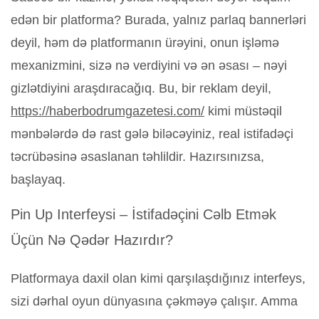
edən bir platforma? Burada, yalnız parlaq bannerləri
deyil, həm də platformanın ürəyini, onun işləmə
mexanizmini, sizə nə verdiyini və ən əsası – nəyi
gizlətdiyini araşdıracağıq. Bu, bir reklam deyil,
https://haberbodrumgazetesi.com/
kimi müstəqil
mənbələrdə də rast gələ biləcəyiniz, real istifadəçi
təcrübəsinə əsaslanan təhlildir. Hazırsınızsa,
başlayaq.
Pin Up Interfeysi – İstifadəçini Cəlb Etmək
Üçün Nə Qədər Hazırdır?
Platformaya daxil olan kimi qarşılaşdığınız interfeys,
sizi dərhal oyun dünyasına çəkməyə çalışır. Amma