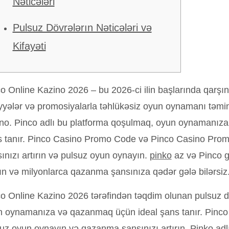
Nəticələri
Pulsuz Dövrələrın Nəticələri və
Kifayəti
o Online Kazino 2026 – bu 2026-ci ilin başlarında qarşı
yyələr və promosiyalarla təhlükəsiz oyun oynamanı təm
no. Pinco adlı bu platforma qoşulmaq, oyun oynamanız
s tanır. Pinco Casino Promo Code və Pinco Casino Pro
ınızı artırın və pulsuz oyun oynayın.
pinko
az və Pinco g
rın və milyonlarca qazanma şansınıza qədər gələ bilərsiz
o Online Kazino 2026 tərəfindən təqdim olunan pulsuz dö
 oynamanıza və qazanmaq üçün ideal şans tanır. Pinco
uz oyun oynayın və qazanma şansınızı artırın. Pinko adl