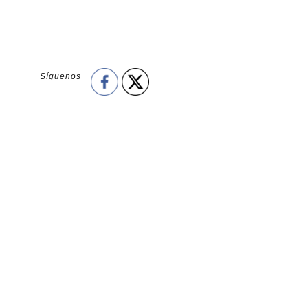
Síguenos