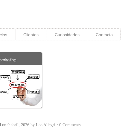
cios
Clientes
Curiosidades
Contacto
d on
9 abril, 2026
by
Leo Allegri
•
0 Comments