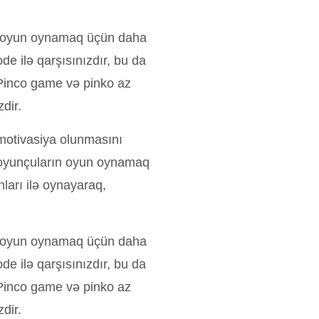
ın oyun oynamaq üçün daha
e ilə qarşısınızdır, bu da
 Pinco game və pinko az
dir.
motivasiya olunmasını
a oyunçuların oyun oynamaq
nları ilə oynayaraq,
ın oyun oynamaq üçün daha
e ilə qarşısınızdır, bu da
 Pinco game və pinko az
dir.