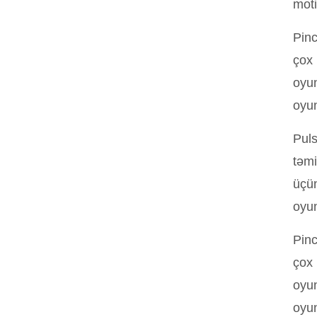
moti
Pinc
çox 
oyun
oyun
Puls
təmi
üçün
oyun
Pinc
çox 
oyun
oyun