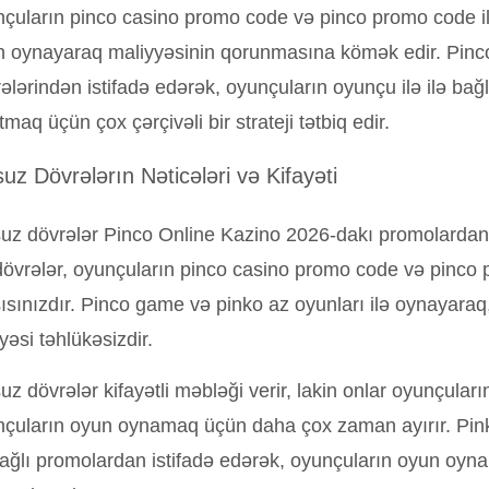
çuların pinco casino promo code və pinco promo code ilə
 oynayaraq maliyyəsinin qorunmasına kömək edir. Pinc
ələrindən istifadə edərək, oyunçuların oyunçu ilə ilə bağl
tmaq üçün çox çərçivəli bir strateji tətbiq edir.
uz Dövrələrın Nəticələri və Kifayəti
uz dövrələr Pinco Online Kazino 2026-dakı promolardan ən
övrələr, oyunçuların pinco casino promo code və pinco 
ısınızdır. Pinco game və pinko az oyunları ilə oynayara
yəsi təhlükəsizdir.
uz dövrələr kifayətli məbləği verir, lakin onlar oyunçuların 
çuların oyun oynamaq üçün daha çox zaman ayırır. Pink
bağlı promolardan istifadə edərək, oyunçuların oyun oy