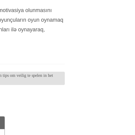
motivasiya olunmasını
a oyunçuların oyun oynamaq
nları ilə oynayaraq,
tips om veilig te spelen in het