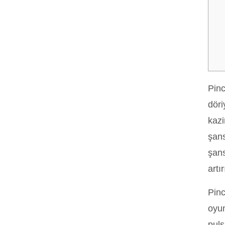
Pinc
döri
kazi
şan
şans
artı
Pinc
oyun
puls