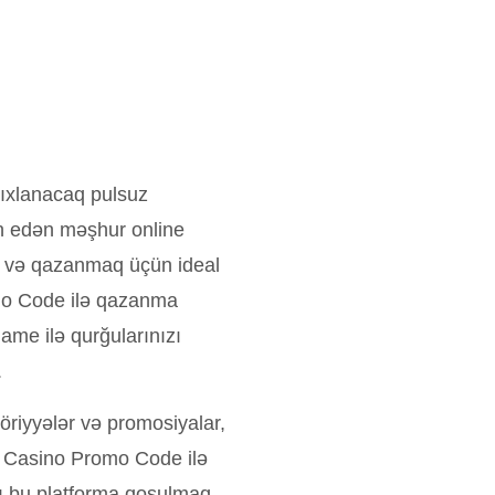
nıxlanacaq pulsuz
in edən məşhur online
a və qazanmaq üçün ideal
mo Code ilə qazanma
ame ilə qurğularınızı
.
riyyələr və promosiyalar,
 Casino Promo Code ilə
ı bu platforma qoşulmaq,