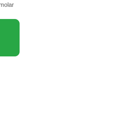
omolar