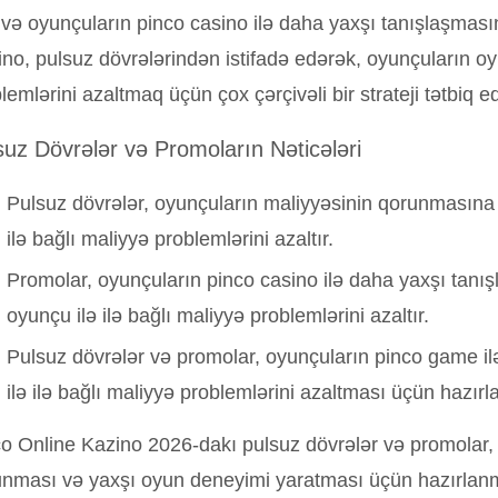
 və oyunçuların pinco casino ilə daha yaxşı tanışlaşmas
no, pulsuz dövrələrindən istifadə edərək, oyunçuların oyu
lemlərini azaltmaq üçün çox çərçivəli bir strateji tətbiq ed
suz Dövrələr və Promoların Nəticələri
Pulsuz dövrələr, oyunçuların maliyyəsinin qorunmasına
ilə bağlı maliyyə problemlərini azaltır.
Promolar, oyunçuların pinco casino ilə daha yaxşı tanı
oyunçu ilə ilə bağlı maliyyə problemlərini azaltır.
Pulsuz dövrələr və promolar, oyunçuların pinco game i
ilə ilə bağlı maliyyə problemlərini azaltması üçün hazırl
o Online Kazino 2026-dakı pulsuz dövrələr və promolar,
nması və yaxşı oyun deneyimi yaratması üçün hazırlanm