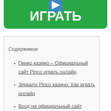
ИГРАТЬ
Содержимое
Пинко казино – Официальный
сайт Pinco играть онлайн
Зеркало Pinco казино: Как играть
онлайн
Вход на официальный сайт