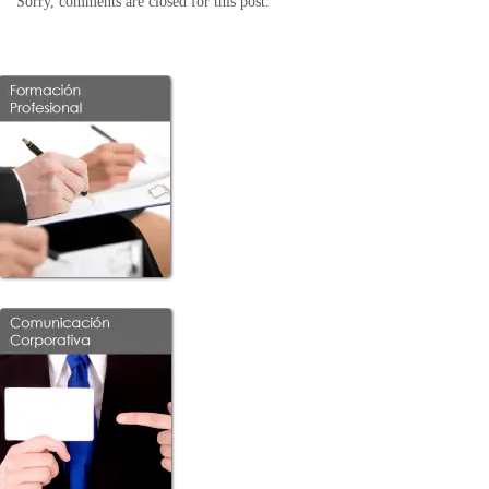
Sorry, comments are closed for this post.