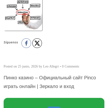
Síguenos
Posted on
25 junio, 2026
by
Leo Allegri
•
0 Comments
Пинко казино – Официальный сайт Pinco
играть онлайн | Зеркало и вход