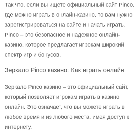
Так что, если вы ищете официальный сайт Pinco,
где можно играть в онлайн-казино, то вам нужно
зарегистрироваться на сайте и начать играть.
Pinco – это безопасное и надежное онлайн-
казино, которое предлагает игрокам широкий
спектр игр и бонусов.
Зеркало Pinco казино: Как играть онлайн
Зеркало Pinco казино – это официальный сайт,
который позволяет игрокам играть в казино
онлайн. Это означает, что вы можете играть в
любое время и из любого места, имея доступ к
интернету.