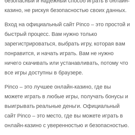
безопасный и надежный способ играть в онлайн-
казино, не рискуя безопасностью своих данных.
Вход на официальный сайт Pinco – это простой и
быстрый процесс. Вам нужно только
зарегистрироваться, выбрать игру, которая вам
понравится, и начать играть. Вам не нужно
ничего скачивать или устанавливать, потому что
все игры доступны в браузере.
Pinco – это лучшее онлайн-казино, где вы
можете играть в любые игры, получать бонусы и
выигрывать реальные деньги. Официальный
сайт Pinco – это место, где вы можете играть в
онлайн-казино с уверенностью и безопасностью.