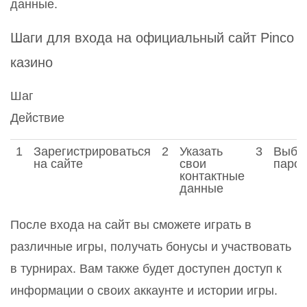
данные.
Шаги для входа на официальный сайт Pinco
казино
Шаг
Действие
1
Зарегистрироваться
2
Указать
3
Выбр
на сайте
свои
паро
контактные
данные
После входа на сайт вы сможете играть в
различные игры, получать бонусы и участвовать
в турнирах. Вам также будет доступен доступ к
информации о своих аккаунте и истории игры.