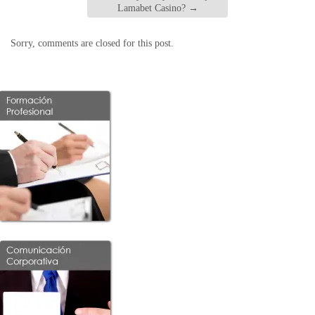
Lamabet Casino?
→
Sorry, comments are closed for this post.