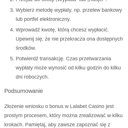
Wybierz metodę wypłaty, np. przelew bankowy
lub portfel elektroniczny.
Wprowadź kwotę, którą chcesz wypłacić.
Upewnij się, że nie przekracza ona dostępnych
środków.
Potwierdź transakcję. Czas przetwarzania
wypłaty może wynosić od kilku godzin do kilku
dni roboczych.
Podsumowanie
Złożenie wniosku o bonus w Lalabet Casino jest
prostym procesem, który można zrealizować w kilku
krokach. Pamiętaj, aby zawsze zapoznać się z