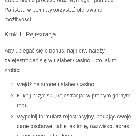
Zrozumienie procesu oraz wymagań pomoże
Państwu w pełni wykorzystać oferowane
możliwości.
Krok 1: Rejestracja
Aby ubiegać się o bonus, najpierw należy
zarejestrować się w Lalabet Casino. Oto jak to
zrobić:
Wejdź na stronę Lalabet Casino.
Kliknij przycisk „Rejestracja” w prawym górnym
rogu.
Wypełnij formularz rejestracyjny, podając swoje
dane osobowe, takie jak imię, nazwisko, adres