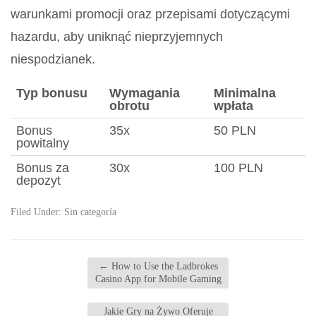
warunkami promocji oraz przepisami dotyczącymi
hazardu, aby uniknąć nieprzyjemnych
niespodzianek.
Typ bonusu
Wymagania
Minimalna
obrotu
wpłata
Bonus
35x
50 PLN
powitalny
Bonus za
30x
100 PLN
depozyt
Filed Under:
Sin categoría
←
How to Use the Ladbrokes
Casino App for Mobile Gaming
Jakie Gry na Żywo Oferuje