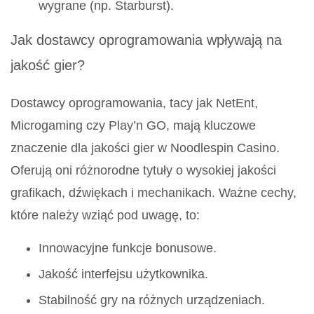
wygrane (np. Starburst).
Jak dostawcy oprogramowania wpływają na
jakość gier?
Dostawcy oprogramowania, tacy jak NetEnt,
Microgaming czy Play’n GO, mają kluczowe
znaczenie dla jakości gier w Noodlespin Casino.
Oferują oni różnorodne tytuły o wysokiej jakości
grafikach, dźwiękach i mechanikach. Ważne cechy,
które należy wziąć pod uwagę, to:
Innowacyjne funkcje bonusowe.
Jakość interfejsu użytkownika.
Stabilność gry na różnych urządzeniach.