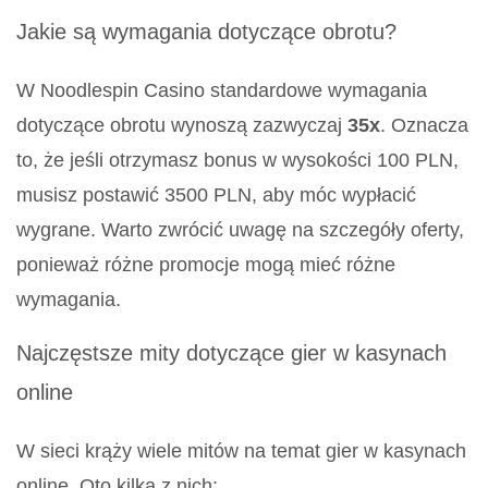
Jakie są wymagania dotyczące obrotu?
W Noodlespin Casino standardowe wymagania
dotyczące obrotu wynoszą zazwyczaj
35x
. Oznacza
to, że jeśli otrzymasz bonus w wysokości 100 PLN,
musisz postawić 3500 PLN, aby móc wypłacić
wygrane. Warto zwrócić uwagę na szczegóły oferty,
ponieważ różne promocje mogą mieć różne
wymagania.
Najczęstsze mity dotyczące gier w kasynach
online
W sieci krąży wiele mitów na temat gier w kasynach
online. Oto kilka z nich: