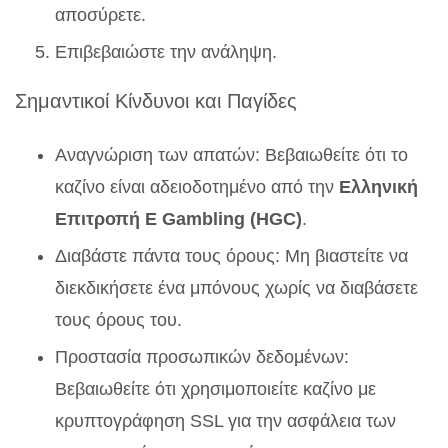
αποσύρετε.
Επιβεβαιώστε την ανάληψη.
Σημαντικοί Κίνδυνοι και Παγίδες
Αναγνώριση των απατών: Βεβαιωθείτε ότι το
καζίνο είναι αδειοδοτημένο από την
Ελληνική
Επιτροπή Ε Gambling (HGC)
.
Διαβάστε πάντα τους όρους: Μη βιαστείτε να
διεκδικήσετε ένα μπόνους χωρίς να διαβάσετε
τους όρους του.
Προστασία προσωπικών δεδομένων:
Βεβαιωθείτε ότι χρησιμοποιείτε καζίνο με
κρυπτογράφηση SSL για την ασφάλεια των