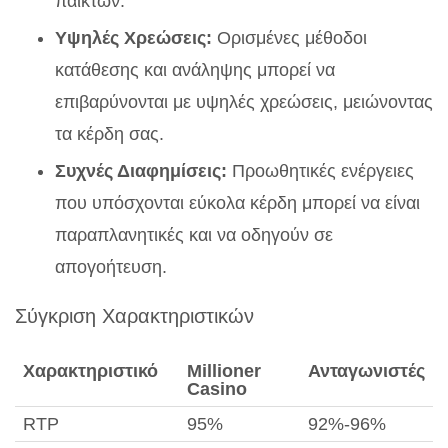
παικτών.
Υψηλές Χρεώσεις:
Ορισμένες μέθοδοι
κατάθεσης και ανάληψης μπορεί να
επιβαρύνονται με υψηλές χρεώσεις, μειώνοντας
τα κέρδη σας.
Συχνές Διαφημίσεις:
Προωθητικές ενέργειες
που υπόσχονται εύκολα κέρδη μπορεί να είναι
παραπλανητικές και να οδηγούν σε
απογοήτευση.
Σύγκριση Χαρακτηριστικών
Χαρακτηριστικό
Millioner
Ανταγωνιστές
Casino
RTP
95%
92%-96%