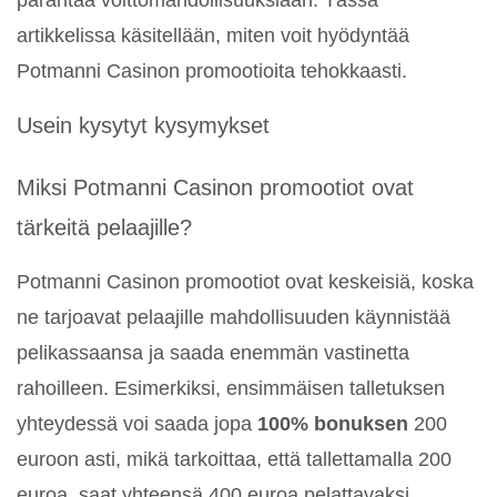
parantaa voittomahdollisuuksiaan. Tässä
artikkelissa käsitellään, miten voit hyödyntää
Potmanni Casinon promootioita tehokkaasti.
Usein kysytyt kysymykset
Miksi Potmanni Casinon promootiot ovat
tärkeitä pelaajille?
Potmanni Casinon promootiot ovat keskeisiä, koska
ne tarjoavat pelaajille mahdollisuuden käynnistää
pelikassaansa ja saada enemmän vastinetta
rahoilleen. Esimerkiksi, ensimmäisen talletuksen
yhteydessä voi saada jopa
100% bonuksen
200
euroon asti, mikä tarkoittaa, että tallettamalla 200
euroa, saat yhteensä 400 euroa pelattavaksi.