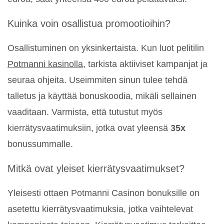
Kuinka voin osallistua promootioihin?
Osallistuminen on yksinkertaista. Kun luot pelitilin
Potmanni kasinolla
, tarkista aktiiviset kampanjat ja
seuraa ohjeita. Useimmiten sinun tulee tehdä
talletus ja käyttää bonuskoodia, mikäli sellainen
vaaditaan. Varmista, että tutustut myös
kierrätysvaatimuksiin, jotka ovat yleensä
35x
bonussummalle.
Mitkä ovat yleiset kierrätysvaatimukset?
Yleisesti ottaen Potmanni Casinon bonuksille on
asetettu kierrätysvaatimuksia, jotka vaihtelevat