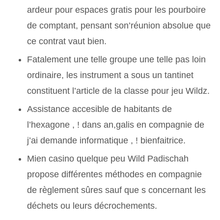
ardeur pour espaces gratis pour les pourboire
de comptant, pensant son’réunion absolue que
ce contrat vaut bien.
Fatalement une telle groupe une telle pas loin
ordinaire, les instrument a sous un tantinet
constituent l’article de la classe pour jeu Wildz.
Assistance accesible de habitants de
l’hexagone , ! dans an,galis en compagnie de
j’ai demande informatique , ! bienfaitrice.
Mien casino quelque peu Wild Padischah
propose différentes méthodes en compagnie
de règlement sûres sauf que s concernant les
déchets ou leurs décrochements.