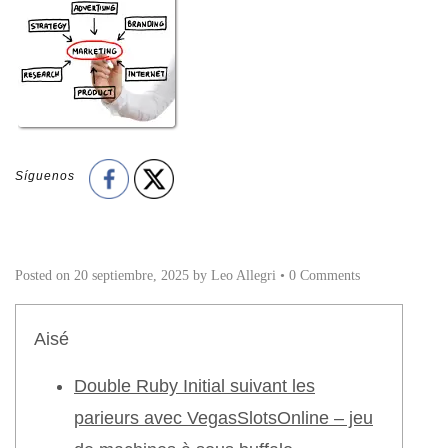
Síguenos
Posted on
20 septiembre, 2025
by
Leo Allegri
•
0 Comments
Aisé
Double Ruby Initial suivant les
parieurs avec VegasSlotsOnline – jeu