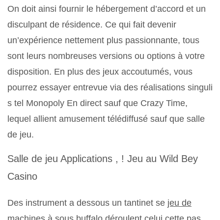
On doit ainsi fournir le hébergement d’accord et un
disculpant de résidence. Ce qui fait devenir
un’expérience nettement plus passionnante, tous
sont leurs nombreuses versions ou options à votre
disposition. En plus des jeux accoutumés, vous
pourrez essayer entrevue via des réalisations singuli
s tel Monopoly En direct sauf que Crazy Time,
lequel allient amusement télédiffusé sauf que salle
de jeu.
Salle de jeu Applications , ! Jeu au Wild Bey
Casino
Des instrument a dessous un tantinet se
jeu de
machines à sous buffalo
déroulent celui cette pas