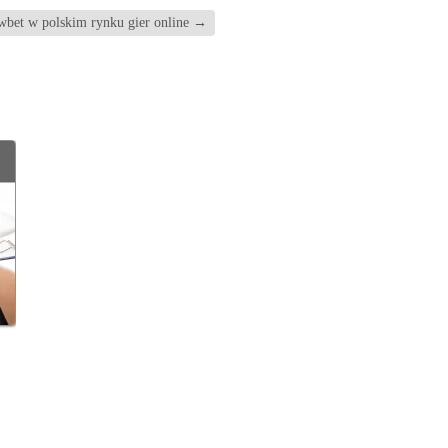
wbet w polskim rynku gier online
→