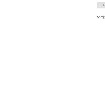
←
Is
Sorry,