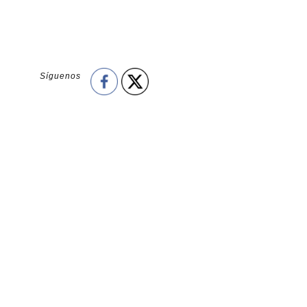
Síguenos