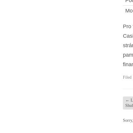
Poč
Mob
Pro 
Casi
strá
pamě
fina
Filed
←
La
Shuf
Sorry,