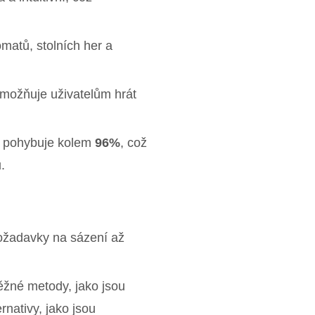
matů, stolních her a
možňuje uživatelům hrát
 pohybuje kolem
96%
, což
.
ožadavky na sázení až
běžné metody, jako jsou
rnativy, jako jsou