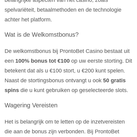
belangrijke aspecten van het casino, zoals
spelvariëteit, betaalmethoden en de technologie
achter het platform.
Wat is de Welkomstbonus?
De welkomstbonus bij ProntoBet Casino bestaat uit
een
100% bonus tot €100
op uw eerste storting. Dit
betekent dat als u €100 stort, u €200 kunt spelen.
Naast de stortingsbonus ontvangt u ook
50 gratis
spins
die u kunt gebruiken op geselecteerde slots.
Wagering Vereisten
Het is belangrijk om te letten op de inzetvereisten
die aan de bonus zijn verbonden. Bij ProntoBet