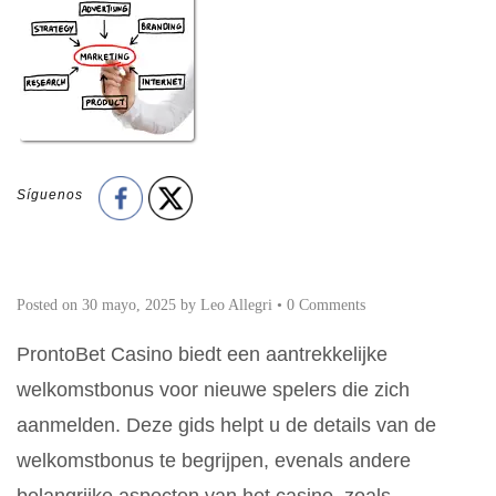
Síguenos
Posted on
30 mayo, 2025
by
Leo Allegri
•
0 Comments
ProntoBet Casino biedt een aantrekkelijke
welkomstbonus voor nieuwe spelers die zich
aanmelden. Deze gids helpt u de details van de
welkomstbonus te begrijpen, evenals andere