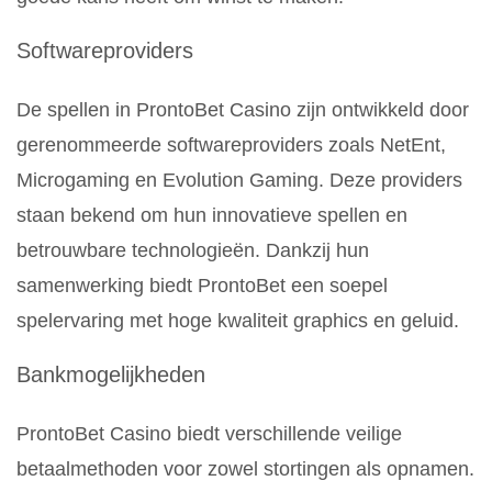
Softwareproviders
De spellen in ProntoBet Casino zijn ontwikkeld door
gerenommeerde softwareproviders zoals NetEnt,
Microgaming en Evolution Gaming. Deze providers
staan bekend om hun innovatieve spellen en
betrouwbare technologieën. Dankzij hun
samenwerking biedt ProntoBet een soepel
spelervaring met hoge kwaliteit graphics en geluid.
Bankmogelijkheden
ProntoBet Casino biedt verschillende veilige
betaalmethoden voor zowel stortingen als opnamen.