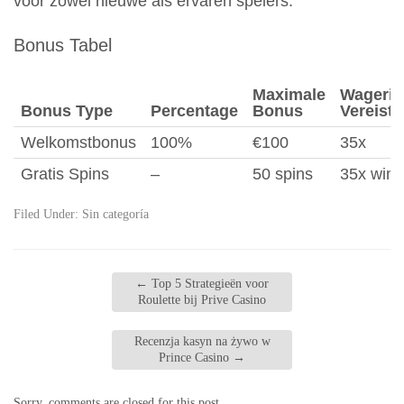
voor zowel nieuwe als ervaren spelers.
Bonus Tabel
Maximale
Wagerin
Bonus Type
Percentage
Bonus
Vereist
Welkomstbonus
100%
€100
35x
Gratis Spins
–
50 spins
35x wins
Filed Under:
Sin categoría
←
Top 5 Strategieën voor
Roulette bij Prive Casino
Recenzja kasyn na żywo w
Prince Casino
→
Sorry, comments are closed for this post.