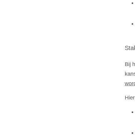
Sta
Bij 
kans
word
Hier