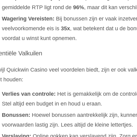
gemiddelde RTP ligt rond de
96%
, maar dit kan verschi
Wagering Vereisten:
Bij bonussen zijn er vaak inzetve
veelvoorkomende eis is
35x
, wat betekent dat u de bon
voordat u winst kunt opnemen.
ntiële Valkuilen
ijl Quickwin Casino veel voordelen biedt, zijn er ook va
t houden:
Verlies van controle:
Het is gemakkelijk om de controle
Stel altijd een budget in en houd u eraan.
Bonussen:
Hoewel bonussen aantrekkelijk zijn, kunne
voorwaarden lastig zijn. Lees altijd de kleine lettertjes.
Verslaving:
Online gokken kan verslavend zijn. Zorg er