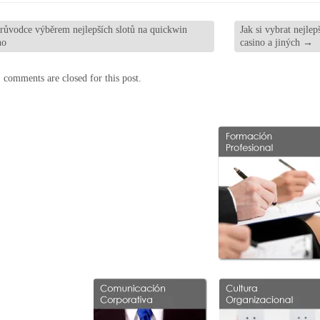
ůvodce výběrem nejlepších slotů na quickwin
Jak si vybrat nejlep
no
casino a jiných
→
 comments are closed for this post.