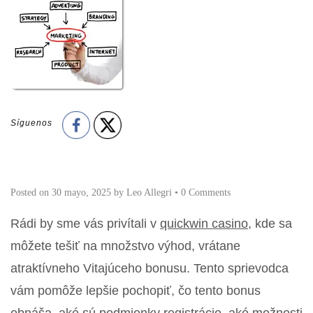
Síguenos
Posted on
30 mayo, 2025
by
Leo Allegri
•
0 Comments
Rádi by sme vás privítali v
quickwin casino
, kde sa
môžete tešiť na množstvo výhod, vrátane
atraktívneho Vitajúceho bonusu. Tento sprievodca
vám pomôže lepšie pochopiť, čo tento bonus