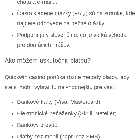
chatu a e-mailu.
Často kladené otázky (FAQ) sú na stránke, kde
nájdete odpovede na bežné otázky.
Podpora je v slovenčine, čo je veľká výhoda
pre domácich hráčov.
Ako môžem uskutočniť platbu?
Quickwin casino ponúka rôzne metódy platby, aby
ste si mohli vybrať tú najvhodnejšiu pre vás:
Bankové karty (Visa, Mastercard)
Elektronické peňaženky (Skrill, Neteller)
Bankový prevod
Platby cez mobil (napr. cez SMS)