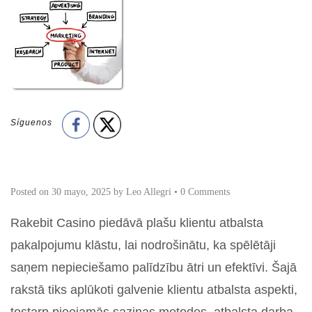
Síguenos
Posted on
30 mayo, 2025
by
Leo Allegri
•
0 Comments
Rakebit Casino piedāvā plašu klientu atbalsta
pakalpojumu klāstu, lai nodrošinātu, ka spēlētāji
saņem nepieciešamo palīdzību ātri un efektīvi. Šajā
rakstā tiks aplūkoti galvenie klientu atbalsta aspekti,