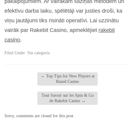
pakalpojumiem. Ar vairākām saziņas metodēm un
efektīvu darba laiku, spēlētāji var justies droši, ka
viņu jautājumi tiks risināti operatīvi. Lai uzzinātu
vairāk par Rakebit Casino, apmeklējiet
rakebit
casino
.
Filed Under:
Sin categoría
←
Top Tips for New Players at
Razed Casino
Tout Savoir sur les Spin & Go
de Rakebit Casino
→
Sorry, comments are closed for this post.