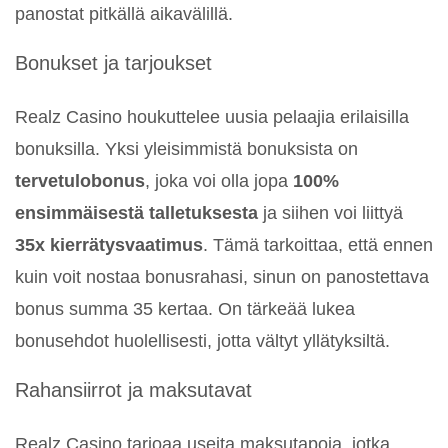
panostat pitkällä aikavälillä.
Bonukset ja tarjoukset
Realz Casino houkuttelee uusia pelaajia erilaisilla
bonuksilla. Yksi yleisimmistä bonuksista on
tervetulobonus
, joka voi olla jopa
100%
ensimmäisestä talletuksesta
ja siihen voi liittyä
35x kierrätysvaatimus
. Tämä tarkoittaa, että ennen
kuin voit nostaa bonusrahasi, sinun on panostettava
bonus summa 35 kertaa. On tärkeää lukea
bonusehdot huolellisesti, jotta vältyt yllätyksiltä.
Rahansiirrot ja maksutavat
Realz Casino tarjoaa useita maksutapoja, jotka