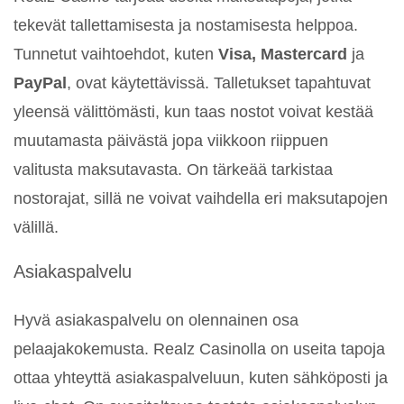
tekevät tallettamisesta ja nostamisesta helppoa.
Tunnetut vaihtoehdot, kuten
Visa, Mastercard
ja
PayPal
, ovat käytettävissä. Talletukset tapahtuvat
yleensä välittömästi, kun taas nostot voivat kestää
muutamasta päivästä jopa viikkoon riippuen
valitusta maksutavasta. On tärkeää tarkistaa
nostorajat, sillä ne voivat vaihdella eri maksutapojen
välillä.
Asiakaspalvelu
Hyvä asiakaspalvelu on olennainen osa
pelaajakokemusta. Realz Casinolla on useita tapoja
ottaa yhteyttä asiakaspalveluun, kuten sähköposti ja