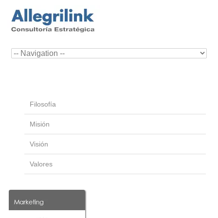
Filosofía
Misión
Visión
Valores